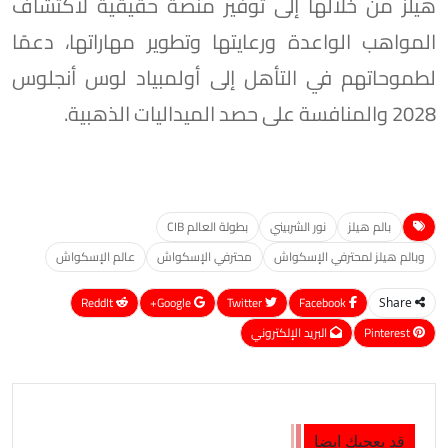
هيلز من خلالها إلى توفير منصة حقيقية لاكتشاف
المواهب الواعدة ورعايتها وتطوير مهاراتها، دعمًا
لطموحاتهم في التأهل إلى أولمبياد لوس أنجلوس
2028 والمنافسة على حصد الميداليات الذهبية.
بالم هيلز
نور الشربيني
بطولة العالم CIB
وبالم هيلز لمحترفي الإسكواش
محترفي الإسكواش
عالم الإسكواش
ReddIt
Google+
Twitter
Facebook
Share
Pinterest
البريد الإلكتروني
قد يعجبك ايضا