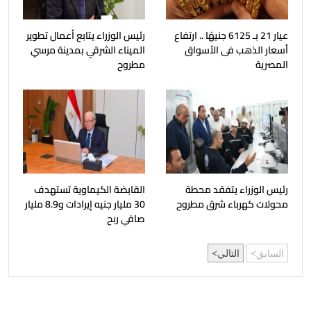
عيار 21 بـ 6125 جنيهًا .. ارتفاع
رئيس الوزراء يتابع أعمال تطوير
أسعار الذهب فى الأسواق
الميناء الشرقي بمدينة مرسي
المصرية
مطروح
رئيس الوزراء يتفقد محطة
القابضة الكيماوية تستهدف
محولات كهرباء شرق مطروح
30 مليار جنيه إيرادات و8.9 مليار
صافي ربح
السابق
التالي