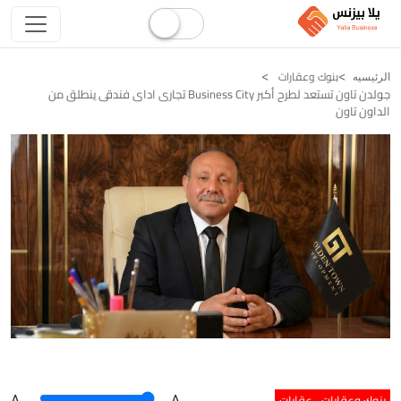
بنوك وعقارات
الرئيسيه
جولدن تاون تستعد لطرح أكبر Business City تجارى اداى فندقى ينطلق من
الداون تاون
بنوك وعقارات
عقارات
A
.
.A