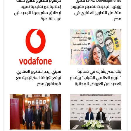
LARZ Developments تطلق
مرسوم للتطوير تطلق حملة
رؤيتها الجديدة لتقديم مفهوم
إعلانية غير تقليدية تمهد
متكامل للتطوير العقاري في
لإطلاق مشروعها الجديد في
مصر
غرب القاهرة
بنك مصر يشارك في فعالية
سيتي إيدج للتطوير العقاري
"اليوم العالمي للشباب" ويقدم
توقع شراكة استراتيجية مع
العديد من العروض المجانية
ڤودافون مصر