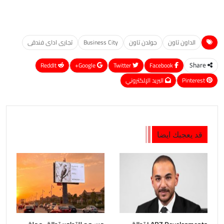
الداون تاون
جولدن تاون
Business City
تجارى اداى فندقى
ReddIt
Google+
Twitter
Facebook
Share
Pinterest
البريد الإلكتروني
قد يعجبك ايضا