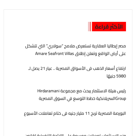
الأكثر قراءة
مصر إيطاليا العقارية تستعرض ملامح “سولاري” التي تتشكل
على أرض الواقع وتعلن إطلاق Amare Seafront Villas
ارتفاع أسعار الذهب فى الأسواق المصرية .. عيار 21 يصل لـ
5980 جنيهًا
رئيس هيئة الاستثمار يبحث مع مجموعة Hirdaramani
Groupالسريلانكية خطط التوسع في السوق المصرية
البورصة المصرية تربح 11 مليار جنيه فى ختام تعاملات الأسبوع
وزير الاستثمار : تعديلات موسعة على اللائحة التنفيذية لقانون