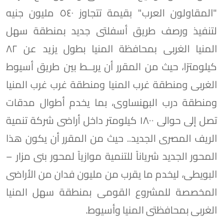
"المقاولون العرب" بقيمة تتجاوز ٥٤٠ مليون جنيه
لتنفيذ ورصف طريق أسفلتى جديد بمنطقة سهل
المنيا الغربى بمحافظة المنيا بطول يزيد عن ٨٢
كيلومترًا، حيث من المقرر أن يربــط بين طريق أسيوط
الغربى ومنطقة غرب المنيا ومنطقة غرب غرب المنيا
ومنطقة درب البهنساوى، بما يخدم أطوال مدقات
تصل إلى حوالى ١٨٠٠ كيلومتر داخل أراضى شركة تنمية
الريف المصرى الجديد.. حيث من المقرر أن يكون هذا
المحور الجديد شرياناً للتنمية موازياً لمحور بنى مزار –
البويطى، ليخدم ما يقرب من مليون فدان من الأراضى
المخصصة للمشروع القومى بمنطقة سهل المنيا
الغربى بمحافظتى المنيا وأسيوط.