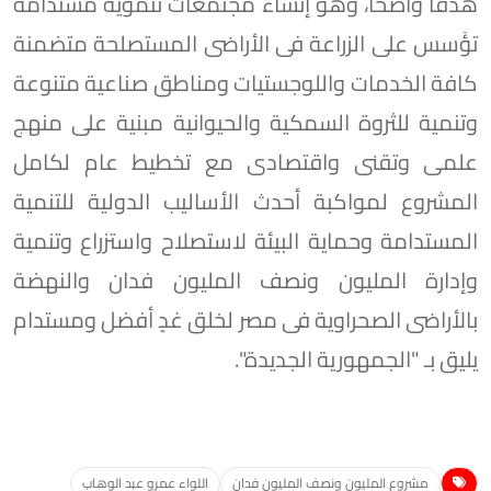
هدفاً واضحاً، وهو إنشاء مجتمعات تنموية مستدامة
تؤَسس على الزراعة فى الأراضى المستصلحة متضمنة
كافة الخدمات واللوجستيات ومناطق صناعية متنوعة
وتنمية للثروة السمكية والحيوانية مبنية على منهج
علمى وتقنى واقتصادى مع تخطيط عام لكامل
المشروع لمواكبة أحدث الأساليب الدولية للتنمية
المستدامة وحماية البيئة لاستصلاح واستزراع وتنمية
وإدارة المليون ونصف المليون فدان والنهضة
بالأراضى الصحراوية فى مصر لخلق غدٍ أفضل ومستدام
يليق بـ "الجمهورية الجديدة".
مشروع المليون ونصف المليون فدان
اللواء عمرو عبد الوهاب