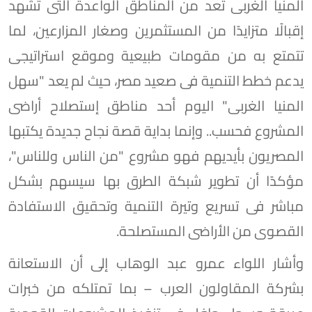
المنيا الغربى تُعد من المناطق الواعدة التى تشهد
إقبالًا متزايدًا من المستثمرين وصغار المزارعين، لما
تتمتع به من مقومات طبيعية وموقع استراتيجى
يدعم خطط التنمية فى صعيد مصر، حيث لم يعد "سهل
المنيا الغربى" اليوم أحد مناطق إستصلاح أراضى
المشروع فحسب.. وإنما بداية قصة نجاح جديدة يكتبها
المصريون بأيديهم فهو مشروع "من الناس وللناس"،
مؤكدًا أن تطوير شبكة الطرق بها سيسهم بشكل
مباشر فى تسريع وتيرة التنمية وتحقيق الاستفادة
القصوى من الأراضى المستصلحة.
وأشار اللواء عمرو عبد الوهاب إلى أن الاستعانة
بشركة المقاولون العرب – بما تمتلكه من خبرات