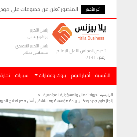
المنصور تعلن عن خصومات على موديلات ام ج
آخر الأخبار
رئيس التحرير
إبراهيم عادل
رئيس التحرير التنفيذى
ترخيص المجلس الأعلى للإعلام
مصطفى صلاح
رقم : ٢٠٢٢ / ٦٠
الرئيسية
أخبار اليوم
بنوك وعقارات
سيارات
تجارة
رواد أعمال والمسؤولية المجتمعية
الرئيسيه
إنجاز طبي جديد يعكس ريادة مؤسسة ومستشفى أهل مصر لعلاج الحروق ف