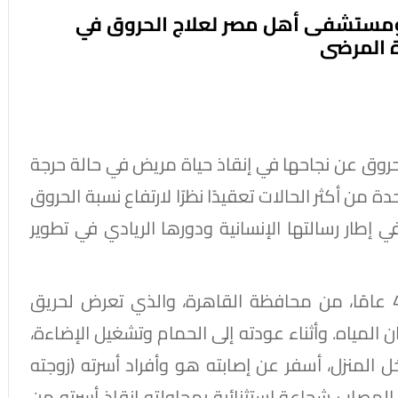
ومستشفى أهل مصر لعلاج الحروق في
ة المرضى
ق عن نجاحها في إنقاذ حياة مريض في حالة حرجة
 من أكثر الحالات تعقيدًا نظرًا لارتفاع نسبة الحروق
ذلك في إطار رسالتها الإنسانية ودورها الريادي في تطوير
وتعود تفاصيل الحالة إلى المواطن سامح، 41 عامًا، من محافظة القاهرة، والذي تعرض لحريق
ن المياه. وأثناء عودته إلى الحمام وتشغيل الإضاءة،
المنزل، أسفر عن إصابته هو وأفراد أسرته (زوجته
المصاب شجاعة استثنائية بمحاولته إنقاذ أسرته من