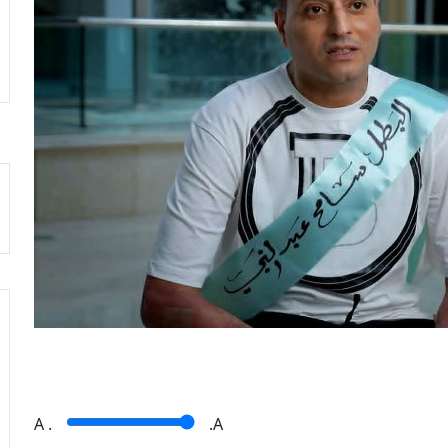
A
.
.A