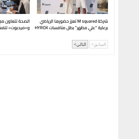
شركة M squared تعزز حضورها الرياضي
الصحة تتعاون م
برعاية "علي مظهر" بطل منافسات HYROX
و«ميدبوت» لتفعي
الجراحي في مصر
السابق
التالي