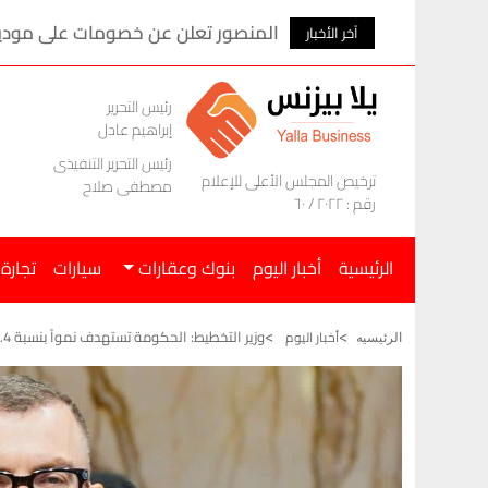
احتياطي النقد الأجنبي يرتفع 4.8 مليار دولار في 7 أشهر
آخر الأخبار
رئيس التحرير
إبراهيم عادل
رئيس التحرير التنفيذى
ترخيص المجلس الأعلى للإعلام
مصطفى صلاح
رقم : ٢٠٢٢ / ٦٠
الرئيسية
أخبار اليوم
بنوك وعقارات
سيارات
تجارة
وزير التخطيط: الحكومة تستهدف نمواً بنسبة 5.4% بخطة 2026/2027
أخبار اليوم
الرئيسيه