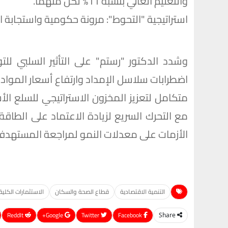
والتعليم العالي بنسبة 11% لكل منهما.
استراتيجية "التحوط": مرونة حكومية واستجابة ا
وشدد الدكتور "رستم" على التأثير السلبي للت
اضطرابات سلاسل الإمداد وارتفاع أسعار المواد 
متكامل لتعزيز المخزون الاستراتيجي للسلع الأس
مع التحرك السريع لزيادة الاعتماد على الطاقة
الأزمات على معدلات النمو لمراجعة المستهدف
التنمية الاقتصادية
قطاع الصحة والسكان
الاستثمارات الكلية
ReddIt
Google+
Twitter
Facebook
Share