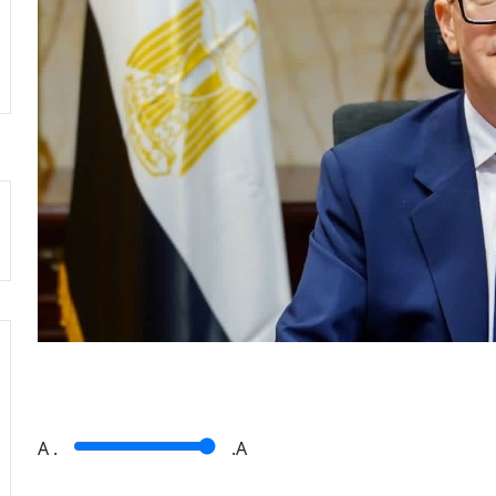
A
.
.A