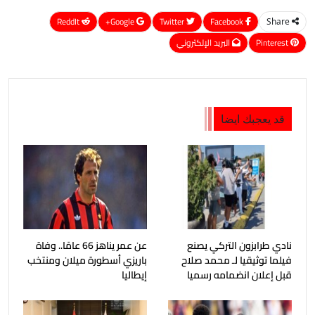
ReddIt
Google+
Twitter
Facebook
Share
Pinterest
البريد الإلكتروني
قد يعجبك ايضا
نادي طرابزون التركي يصنع
عن عمر يناهز 66 عامًا.. وفاة
فيلما توثيقيا لـ محمد صلاح
باريزي أسطورة ميلان ومنتخب
قبل إعلان انضمامه رسميا
إيطاليا