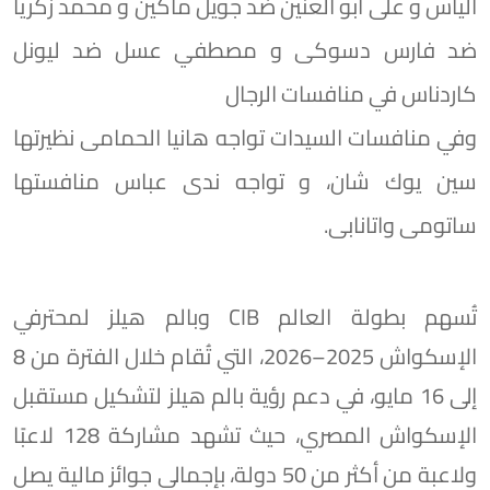
الياس و على ابو العنين ضد جويل ماكين و محمد زكريا
ضد فارس دسوكى و مصطفي عسل ضد ليونل
كاردناس في منافسات الرجال
وفي منافسات السيدات تواجه هانيا الحمامى نظيرتها
سين يوك شان، و تواجه ندى عباس منافستها
ساتومى واتانابى.
تُسهم بطولة العالم CIB وبالم هيلز لمحترفي
الإسكواش 2025–2026، التي تُقام خلال الفترة من 8
إلى 16 مايو، في دعم رؤية بالم هيلز لتشكيل مستقبل
الإسكواش المصري، حيث تشهد مشاركة 128 لاعبًا
ولاعبة من أكثر من 50 دولة، بإجمالي جوائز مالية يصل