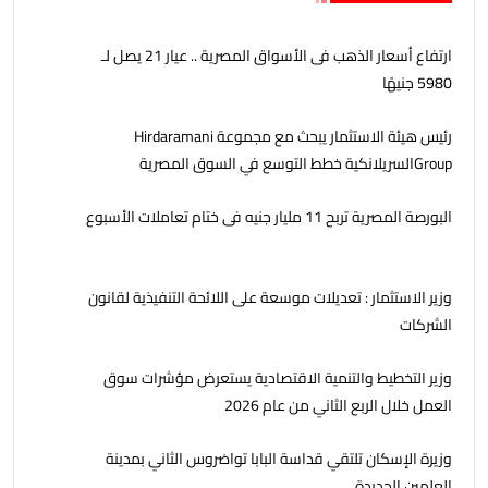
ارتفاع أسعار الذهب فى الأسواق المصرية .. عيار 21 يصل لـ
5980 جنيهًا
رئيس هيئة الاستثمار يبحث مع مجموعة Hirdaramani
Groupالسريلانكية خطط التوسع في السوق المصرية
البورصة المصرية تربح 11 مليار جنيه فى ختام تعاملات الأسبوع
وزير الاستثمار : تعديلات موسعة على اللائحة التنفيذية لقانون
الشركات
وزير التخطيط والتنمية الاقتصادية يستعرض مؤشرات سوق
العمل خلال الربع الثاني من عام 2026
وزيرة الإسكان تلتقي قداسة البابا تواضروس الثاني بمدينة
العلمين الجديدة