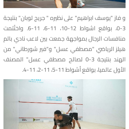
و فاز "يوسف ابراهيم" على نظيره " جريج لوبان" بنتيجة
3-0، بواقع اشواط 12-10، 11-6، 11-6. واختُتمت
منافسات الرجال بمواجهة جمعت بين لاعب نادي بالم
هيلز الرياضي "مصطفي عسل" و"فير شورطاني" من
الهند بنتيجة 3-0 لصالح مصطفي عسل" المصنف
الأول عالميا، بواقع أشواط 11-5، 11-2، 11-4.