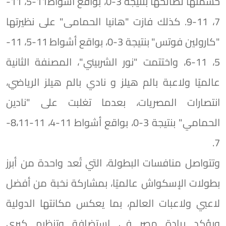
حسمتها لصالحها بنتيجة 3-0، بواقع أشواط11-5، 11-
7، 11-9. كذلك فازت "هانيا الحمامى" على نظيرتها
"كارولين فوتس" بنتيجة 3-0، بواقع أشواط 11-5، 11-
5، 11-6، واختتمت "نور الشربيني"، المصنفة الثانية
عالميًا ولاعبة بالم هيلز و نادي بالم هيلز الرياضي،
انتصارات المصريات، بعدما تغلبت على "نادين
الحمامي" بنتيجة 3-0، بواقع أشواط 11-4، 11-8،11-
7.
وتتواصل منافسات البطولة، التي تُعد واحدة من أبرز
بطولات الإسكواش عالميًا، بمشاركة نخبة من أفضل
لاعبي ولاعبات العالم، بما يعكس مكانتها الدولية
ويؤكد ريادة مصر في استضافة وتنظيم كبرى