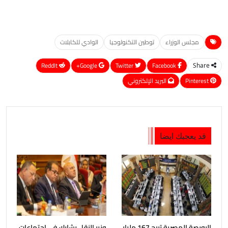
مجلس الوزراء
توطين التكنولوجيا
الوادي للكابلات
ReddIt
Google+
Twitter
Facebook
Share
Pinterest
البريد الإلكتروني
قد يعجبك ايضا
البورصة المصرية تربح 167 مليار
وزير النقل يشارك في اجتماعات