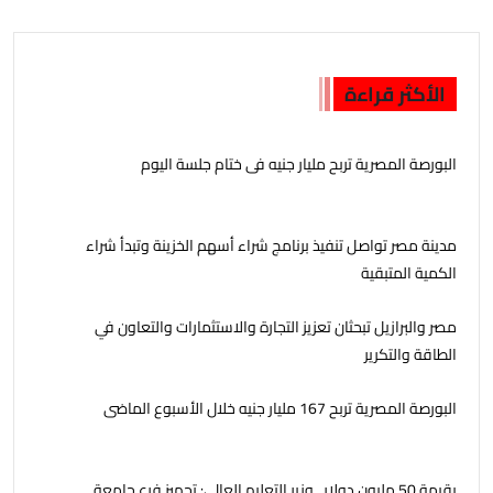
الأكثر قراءة
البورصة المصرية تربح مليار جنيه فى ختام جلسة اليوم
مدينة مصر تواصل تنفيذ برنامج شراء أسهم الخزينة وتبدأ شراء
الكمية المتبقية
مصر والبرازيل تبحثان تعزيز التجارة والاستثمارات والتعاون في
الطاقة والتكرير
البورصة المصرية تربح 167 مليار جنيه خلال الأسبوع الماضى
بقيمة 50 مليون دولار.. وزير التعليم العالي: تجهيز فرع جامعة