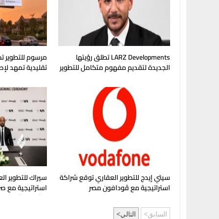
LARZ Developments تطلق رؤيتها
مرسوم للتطوير تط
الجديدة لتقديم مفهوم متكامل للتطوير
تقليدية تمهد لإ
العقاري في مصر
في غرب القاهرة
سيتي إيدج للتطوير العقاري توقع شراكة
سيراك للتطوير الع
استراتيجية مع ڤودافون مصر
استراتيجية مع صر
مشروع "شماسي" 
السابق
التالي