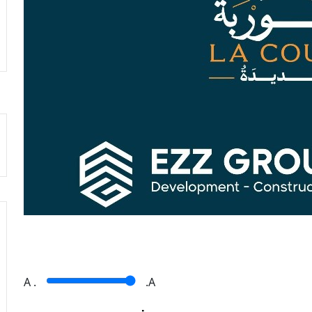
A
.
.A