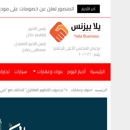
المنصور تعلن عن خصومات على موديلات ام ج
آخر الأخبار
رئيس التحرير
إبراهيم عادل
رئيس التحرير التنفيذى
ترخيص المجلس الأعلى للإعلام
مصطفى صلاح
رقم : ٢٠٢٢ / ٦٠
الرئيسية
أخبار اليوم
بنوك وعقارات
سيارات
تجارة
“عز جروب للتطوير العقاري” تتحالف مع “دبي
بنوك وعقارات
الرئيسيه