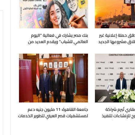
لق حملة إعلانية غير
بنك مصر يشارك في فعالية "اليوم
طلاق مشروعها الجديد
العالمي للشباب" ويقدم العديد من
العروض المجانية
قاري تُبرم شراكة
جامعة القاهرة: 11 مليون جنيه دعم
ح للإنشاءات لتنفيذ
لمستشفيات قصر العيني لتطوير الخدمات
بالساحل الشمالي
الطبية