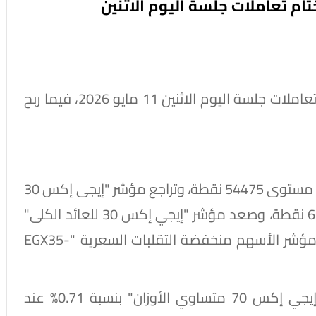
تباين أداء مؤشرات البورصة المصرية، في ختام تعاملات جلسة اليوم الاثنين 11 مايو 2026، فيما ربح
وهبط مؤشر "إيجي إكس 30" بنسبة 0.28% عند مستوى 54475 نقطة، وتراجع مؤشر "إيجى إكس 30
محدد الأوزان" بنسبة 0.26% عند مستوى 66507 نقطة، وصعد مؤشر "إيجي إكس 30 للعائد الكلى"
بنسبة 0.28% عند مستوى 25278 نقطة، وزاد مؤشر الأسهم منخفضة التقلبات السعرية "EGX35-
وقفز مؤشر الشركات المتوسطة والصغيرة "إيجي إكس 70 متساوي الأوزان" بنسبة 0.71% عند