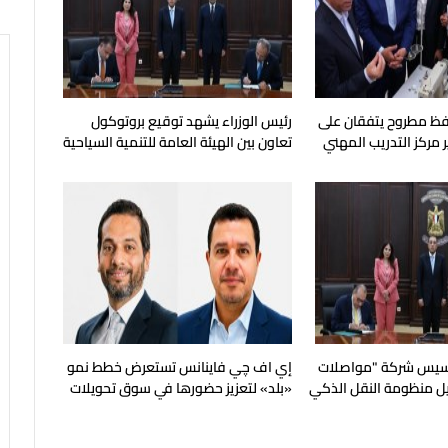
فظ مطروح يتفقان على
رئيس الوزراء يشهد توقيع بروتوكول
 مركز التدريب المهني
تعاون بين الهيئة العامة للتنمية السياحية
ماهرة
وجهاز مستقبل مصر
أسيس شركة "مواصلات
إي اف چي فاينانس تستعرض خطط نمو
ل منظومة النقل الذكي
«بلد» لتعزيز حضورها في سوق تحويلات
الجديدة
المصريين بالخارج