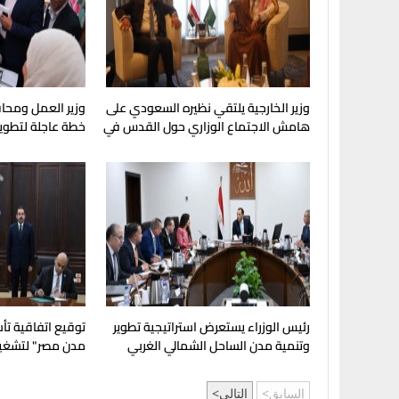
وزير الخارجية يلتقي نظيره السعودي على
وزير العمل ومحا
هامش الاجتماع الوزاري حول القدس في
خطة عاجلة لتطوير
عمّان
لصناعة الكوادر ال
رئيس الوزراء يستعرض استراتيجية تطوير
توقيع اتفاقية ت
وتنمية مدن الساحل الشمالي الغربي
مدن مصر" لتشغي
بالمدن العمرانية 
السابق
التالي