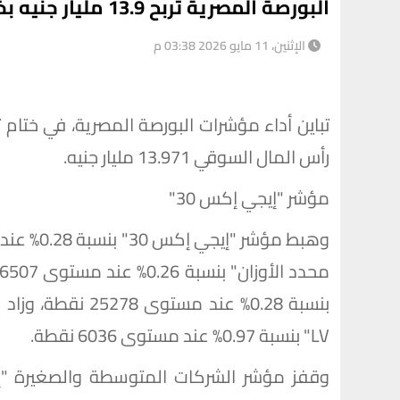
البورصة المصرية تربح 13.9 مليار جنيه بختام تعاملات جلسة اليوم الاثنين
الإثنين، 11 مايو 2026 03:38 م
رأس المال السوقي 13.971 مليار جنيه.
مؤشر "إيجي إكس 30"
LV" بنسبة 0.97% عند مستوى 6036 نقطة.