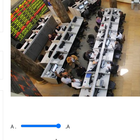
A
.
.A