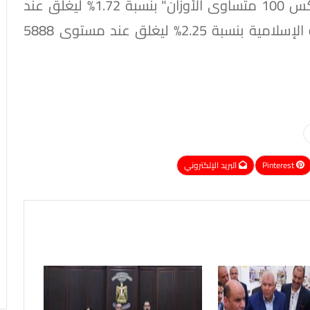
مستوى 14702 نقطة، وصعد مؤشر "إيجى إكس 100 متساوى الأوزان" بنسبة 1.72% ليغلق عند
مستوى 20553 نقطة، وارتفع مؤشر الشريعة الإسلامية بنسبة 2.25% ليغلق عند مستوى 5888
Pinterest
البريد الإلكتروني