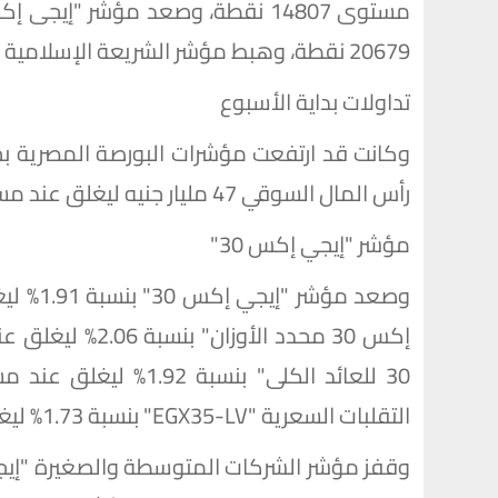
20679 نقطة، وهبط مؤشر الشريعة الإسلامية بنسبة 0.25% عند مستوى 5873 نقطة.
تداولات بداية الأسبوع
وكانت قد ارتفعت مؤشرات البورصة المصرية بخت
رأس المال السوقي 47 مليار جنيه ليغلق عند مستوى 3.8 تريليون جنيه.
مؤشر "إيجي إكس 30"
التقلبات السعرية "EGX35-LV" بنسبة 1.73% ليغلق عند مستوى 5978 نقطة.