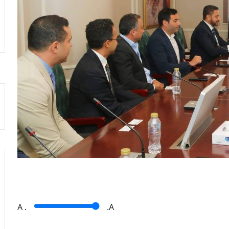
A
.
.A