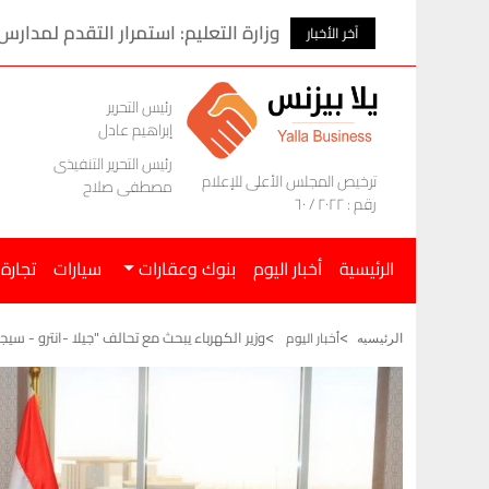
ى يوم الأحد
البورصة المصرية تربح 167 مليار جنيه خلال الأسبوع الماضى
آخر الأخبار
رئيس التحرير
إبراهيم عادل
رئيس التحرير التنفيذى
ترخيص المجلس الأعلى للإعلام
مصطفى صلاح
رقم : ٢٠٢٢ / ٦٠
الرئيسية
أخبار اليوم
بنوك وعقارات
سيارات
تجارة
وزير الكهرباء يبحث مع تحالف "جيلا -انترو - س
أخبار اليوم
الرئيسيه