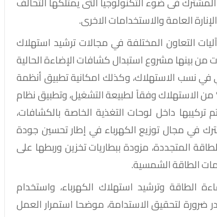
مشترك فى ضوء التكنولوجيا التى يمتلكها التحالف
إنارة العامة والاستخدامات الاخرى.
يات التعاون المختلفة في مجالات ترشيد استهلاك
ات من بينها مشروع استبدال كشافات الإضاءة الحالية
 في نسب الاستهلاك، وكذلك امكانية تطبيق أنظمة
تحكم في الإنارة العامة لتوفير ما يزيد عن 30% من الاستهلاك وفقاً لطبيعة التشغيل، وتطبيق نظام
 تركيبها داخل لوحات التغذية الخاصة بالكشافات،
ترك في مجال توزيع الكهرباء في إطار تحسين جودة
قة المتجددة، مزودة ببطاريات تخزين وربطها على
مات الطاقة الشمسية.
 الطاقة وترشيد استهلاك الكهرباء، واستخدام
هدر ضرورة لتحقيق الاستدامة، موضحا استمرار العمل