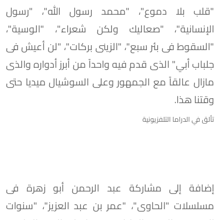
"قلب بلا دموع"، "محمد رسول الله"، "رسول
الإنسانية"، "صعاليك ولكن شعراء"، "الوسية"،
"السقوط فى بئر سبع"، "الزينى بركات"، "لن أعيش فى
جلباب أبي" الذى قدم فيه واحداً من أبرز أدواره والذى
مازال عالقاً مع الجمهور وعلى السوشيال ميديا حتى
وقتنا هذا.
تألق في الدراما التلفزيونية
إضافة إلى مشاركة عبد الرحمن أبو زهرة فى
مسلسلات "الحاوى"، "عمر بن عبد العزيز"، "سنوات