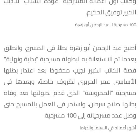
وكانت أول أعماله المسرحية "عودة الشباب" للأديب
الكبير توفيق الحكيم.
100 مسرحية لـ عبد الرحمن أبو زهرة
أصبح عبد الرحمن أبو زهرة بطلاً فى المسرح، وانطلق
بعدما تم الاستعانة به لبطولة مسرحية "بداية ونهاية"
قصة الكاتب الكبير نجيب محفوظ بعد اعتذار بطلها
الأساسى عمر الحريرى لظروف خاصة، وبعدها فى
مسرحية "المحروسة" الذى قدم بطولتها بعد وفاة
بطلها صلاح سرحان، واستمر فى العمل بالمسرح حتى
وصل عدد مسرحياته إلى 100 مسرحية.
أشهر أعماله في السينما والدراما