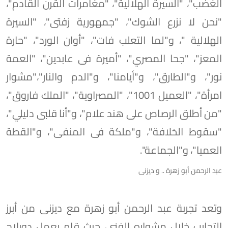
الغضب"، "السيرة الهلالية"، "مغامرات القرن القادم"،
"نحن لا نزرع الشوك"، "جمهورية زفتى"، "السيرة
الهلالية "، و"لما التعلب فات"، "أوان الورد"، "حارة
المعز"، "جحا المصري"، "أميرة فى عابدین"، "العمة
نور"، و"الطارق"، و"أيامنا"، و"الدم والنار"،"مشوار
امرأة"، "العميل 1001"، "المصراوية"، "الملك فاروق"،
"من أطلق الرصاص على هند علام"، و"أنا قلبى دليلي"،
"سقوط الخلافة"، و"ملكة فى المنفى"، و"القطة
العميا"، و"الجماعة".
عبد الرحمن أبو زهرة .. و ديزنى
وتعد تجربة عبد الرحمن أبو زهرة مع ديزنى من أبرز
التجارب خلال مشواره الفني، حيث قام بعمل دوبلاج