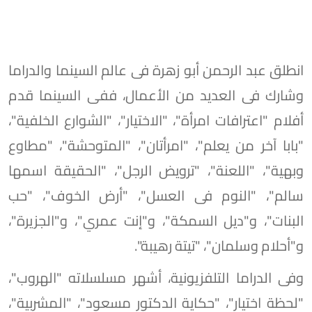
انطلق عبد الرحمن أبو زهرة فى عالم السينما والدراما
وشارك فى العديد من الأعمال، ففى السينما قدم
أفلام "اعترافات امرأة"، "الاختيار"، "الشوارع الخلفية"،
"بابا آخر من يعلم"، "امرأتان"، "المتوحشة"، "مطاوع
وبهية"، "اللعنة"، "ترويض الرجل"، "الحقيقة اسمها
سالم"، "النوم فى العسل"، "أرض الخوف"، "حب
البنات"، و"ديل السمكة"، و"إنت عمري"، و"الجزيرة"،
و"أحلام وسلمان"، "تيتة رهيبة".
وفى الدراما التلفزيونية، أشهر مسلسلاته "الهروب"،
"لحظة اختيار"، "حكاية الدكتور مسعود"، "المشربية"،