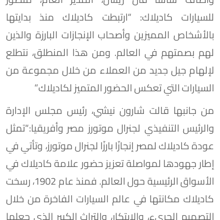
للسيارات كاديلاك: “ارتبطت كاديلاك منذ بدايتها
بالأشخاص المميزين وأصحاب الإنجازات البارزة والذين
لهم بصمتهم في العالم. ومن هذا المنطلق، نتطلع
لإلهام جيل جديد من العملاء من خلال مجموعة من
السيارات التي تعكس الحضور المتميز لكاديلاك”
من جانبها قالت شارون نيشي، رئيس مجلس الإدارة
والرئيس التنفيذي لجنرال موتورز مصر وأفريقيا:“تمثل
عودة كاديلاك لمصر إنجازًا بارزًا لجنرال موتورز، وتأتي في
إطار جهودها لمواصلة تعزيز حضور علامة كاديلاك في
الأسواق الرئيسية حول العالم. فمنذ عام 1902، رسخت
كاديلاك مكانتها في عالم السيارات الفاخرة من خلال
التصميم الجريء، والابتكار، والتراث الكبير الذي جعلها