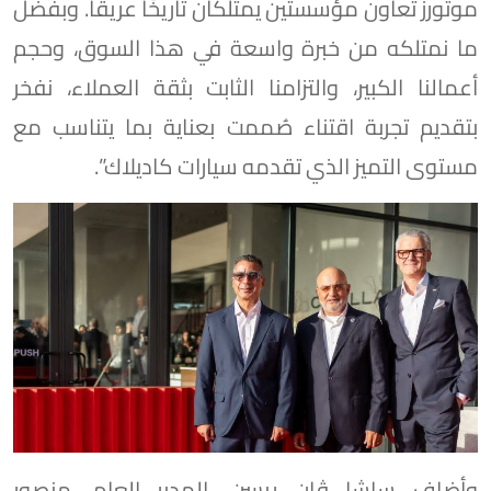
موتورز تعاون مؤسستين يمتلكان تاريخًا عريقًا. وبفضل
ما نمتلكه من خبرة واسعة في هذا السوق، وحجم
أعمالنا الكبير، والتزامنا الثابت بثقة العملاء، نفخر
بتقديم تجربة اقتناء صُممت بعناية بما يتناسب مع
مستوى التميز الذي تقدمه سيارات كاديلاك”.
وأضاف ساشا ڤان ريسن، المدير العام، منصور