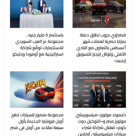
قصراوي جروب تطلق حملة
باستثمار 5 مليار جنيه ..
بمزايا حصرية لعملاء شهر
مجموعة عز العرب السويدي
أغسطس بالتعاون مع النادي
للاستثمارات توقّع شراكة
الأهلي وتوتال إنرجيز للتسويق
استراتيجية مع أومودا وجايكو
إيجيبت
دايموند موتورز–ميتسوبيشي
مجموعة منصور للسيارات تطرح
موتورز مصر و«التوكيل دوت
أوبل فرونتيرا الجديدة بأول
كوم» تعلنان شراكة لشراء
سبعة مقاعد من أوبل في مصر
سيارات ميتسوبيشي أونلاين