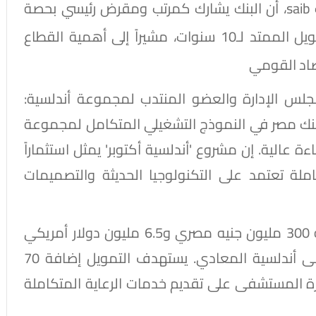
فيما أوضح أفضل نجيب، الرئيس التنفيذي لبنك saib، أن البنك يشارك كمرتب ومقرض رئيسي بحصة
600 مليون جنيه و10 ملايين دولار ضمن التمويل الممتد لـ10 سنوات، مشيراً إلى أهمية القطاع
صاد القومي
لس الإدارة والعضو المنتدب لمجموعة أندلسية:
بنك مصر في النموذج التشغيلي المتكامل لمجموعة
 عالية. إن مشروع 'أندلسية أكتوبر' يمثل استثماراً
ملة تعتمد على التكنولوجيا الحديثة والتصميمات
وفي ذات السياق، قدم بنك مصر تمويلاً بقيمة 300 مليون جنيه مصري و6.5 مليون دولار أمريكي
لتمويل التوسعات الإنشائية والطبية بمستشفى أندلسية المعادي. يستهدف التمويل إضافة 70
 قدرة المستشفى على تقديم خدمات الرعاية المتكاملة