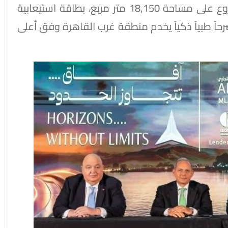
وتجهيز مستشفى أندلسية أكتوبر. يُقام المشروع على مساحة 18,150 متر مربع، بطاقة استيعابية
خارجية، ليكون صرحاً طبياً ذكياً يخدم منطقة غرب القاهرة وفق أعلى