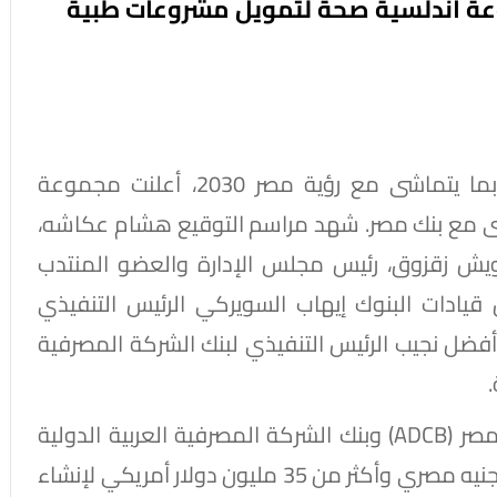
عة أندلسية صحة لتمويل مشروعات طبية
في خطوة استراتيجية لتعزيز القطاع الصحي بما يتماشى مع رؤية مصر 2030، أعلنت مجموعة
رى مع بنك مصر. شهد مراسم التوقيع هشام عكاشه،
رويش زقزوق، رئيس مجلس الإدارة والعضو المنتدب
يادات البنوك إيهاب السويركي الرئيس التنفيذي
أفضل نجيب الرئيس التنفيذي لبنك الشركة المصرفية
نجح بنك مصر تحالفاََ مع بنك أبو ظبي التجاري مصر (ADCB) وبنك الشركة المصرفية العربية الدولية
(Saib) في تدبير تمويل استراتيجي بقيمة 3 مليار جنيه مصري وأكثر من 35 مليون دولار أمريكي لإنشاء