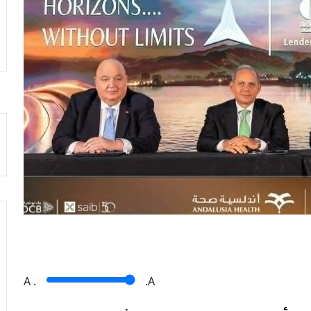
A
.
.A