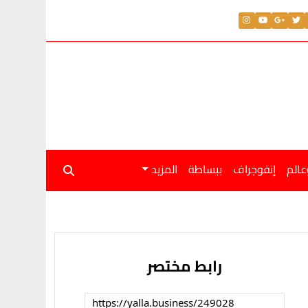
فع 4.8 مليار دولار في 7 أشهر
عالم
إنفوجراف
ببساطة
المزيد
رابط مختصر