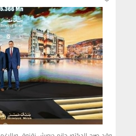
وقد صرح الدكتور حازم درويش زقزوق وبالرغم 