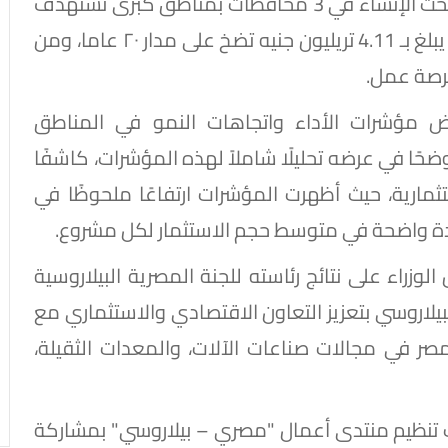
فرصة عمل، بالإضافة إلى 7 مناطق استثمارية تحت الإنشاء في 3 محافظات بمناطق كبرى تستهدف
استيعاب 214 مشروعًا بإجمالي حجم استثمارات يبلغ بـ 4.11 تريليون جنيه تضخ على مدار ٢٠ عاما، ومن
ض مؤشرات الأداء واتجاهات النمو في المناطق
مارية خلال الفترة من 2023 إلى 2025، موضحًا في عرضه تحليلًا شاملاً لهذه المؤشرات، كاشفًا
ارية، حيث أظهرت المؤشرات ارتفاعًا ملحوظًا في
لوزراء على نتائج رئاسته للجنة المصرية البيلاروسية
لبيلاروسي بتعزيز التعاون الاقتصادي والاستثماري مع
ر في مجالات صناعات الآلات، والمعدات الثقيلة،
ت تنظيم منتدى أعمال "مصري – بيلاروسي" بمشاركة