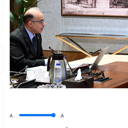
A
.
.A