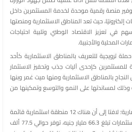
توفير منصة رقمية موحدة لخدمة المستثمرين داخل
ت إلكترونيًا، حيث تعد المناطق الاستثمارية ومنصتها
ُسهم في تعزيز الاقتصاد الوطني وتلبية احتياجات
رات المحلية والأجنبية.
 حملة ترويجية للتعريف بالمناطق الاستثمارية كأحد
ة للمستثمرين كإحدى آليات جذب وتحفيز الاستثمار
نجاح بالمناطق الاستثمارية ومنها ميت غمر وبنها
وذلك لمساندتها على النمو والتوسع وتمكينها من
وأوضح الوزير الموقف الحالي للمناطق الاستثمارية؛ لافتا إلى أن هناك 12 منطقة استثمارية قائمة
في 6 محافظات، تضم 1277 مشروعًا، بحجم استثمارات تبلغ 66.3 مليار جنيه، توفر حوالي 77.5 ألف