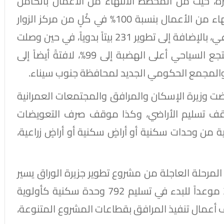
رة، حيث من المخطط الانتهاء من الأعمال بالكامل
بنهاية يونيو 2026، مؤكدة أنه تم بالفعل الانتهاء من الأعمال بنسبة 100% في كُلٍ من مركز الزوار
الجديد، ومبنى وساحة السلام، والنادي الاجتماعي، بالإضافة إلى تطوير 231 بيتاً بدوياً، في حين وصلت
نسبة تنفيذ مركز البلدة التراثية إلى 98%، والمُنتجع السياحي أعلى الهضبة إلى 99%، لافتةً أيضاً إلى
 والمجمع الحكومي الجديد لمحافظة جنوب سيناء.
ت وزيرة الإسكان والمرافق والمجتمعات العمرانية
قف تسليم الأراضي، وكذا موقف صرف التعويضات
نية من وحدات سكنية أو أراضٍ سكنية أو أراضٍ زراعية،
مرحلة العاجلة من مشروع تطوير جزيرة الوراق يسير
وفق المُخطط، حيث تم تحديد 30 سبتمبر 2026 موعداً للبدء في تسليم 792 وحدة سكنية كأولوية
عمال تنفيذ المرافق بقطاعات المشروع المتنوعة،