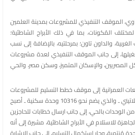
اوي، الموقف التنفيذي للمشروعات بمدينة العلمين
تلف المُكونات، بما في ذلك الأبراج الشاطئية؛
ات الغربية، والداون تاون؛ بمرحلتيه، بالإضافة إلى نسب
م تشغيلها، إلى جانب الموقف التنفيذي لعدة مشروعات
ل المصريين، والإسكان المتميز، وسكن مصر، والحي
عات العمرانية إلى موقف خطط التسليم للمشروعات
بمدينة العلمين الجديدة، حيث أكدت أن الحي اللاتيني ـ والذي يضم نحو 10316 وحدة سكنية ـ أصبح
 من الوحدات بالحي، إلى جانب ارسال خطابات للحاجزين
اهزة للاستلام في الأبراج الشاطئية، مشيرة إلى أنه
سليم نحو 1909 وحدات من إجمالي 2600 وحدة مُنتهية، وجارِ استكمال التسليم، إلى جانب الإشارة