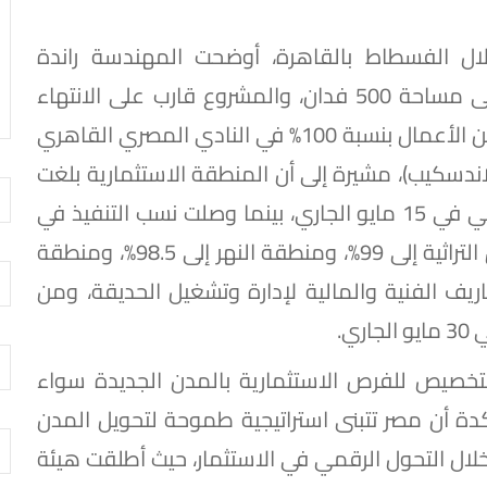
ل الفسطاط بالقاهرة، أوضحت المهندسة راندة
المنشاوي أن هذا المشروع الحضاري يمتد على مساحة 500 فدان، والمشروع قارب على الانتهاء
بصورة كاملة، مؤكدة أنه تم بالفعل الانتهاء من الأعمال بنسبة 100% في النادي المصري القاهري
اندسكيب)، مشيرة إلى أن المنطقة الاستثمارية بلغت
نسبة إنجازها 99% وهي جاهزة للتسليم الابتدائي في 15 مايو الجاري، بينما وصلت نسب التنفيذ في
منطقة المغامرة والمخزن المتحفي والحدائق التراثية إلى 99%، ومنطقة النهر إلى 98.5%، ومنطقة
م فتح المظاريف الفنية والمالية لإدارة وتشغيل الحديقة، ومن
ي.
التخصيص للفرص الاستثمارية بالمدن الجديدة سواء
ؤكدة أن مصر تتبنى استراتيجية طموحة لتحويل المدن
خلال التحول الرقمي في الاستثمار، حيث أطلقت هيئة