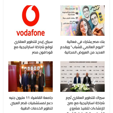
بنك مصر يشارك في فعالية
سيتي إيدج للتطوير العقاري
"اليوم العالمي للشباب" ويقدم
توقع شراكة استراتيجية مع
العديد من العروض المجانية
ڤودافون مصر
سيراك للتطوير العقاري تُبرم
جامعة القاهرة: 11 مليون جنيه
شراكة استراتيجية مع صرح
دعم لمستشفيات قصر العيني
للإنشاءات لتنفيذ مشروع
لتطوير الخدمات الطبية