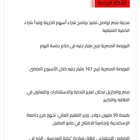
الأكثر قراءة
مدينة مصر تواصل تنفيذ برنامج شراء أسهم الخزينة وتبدأ شراء
الكمية المتبقية
البورصة المصرية تربح مليار جنيه فى ختام جلسة اليوم
البورصة المصرية تربح 167 مليار جنيه خلال الأسبوع الماضى
مصر والبرازيل تبحثان تعزيز التجارة والاستثمارات والتعاون في
الطاقة والتكرير
بقيمة 50 مليون دولار.. وزير التعليم العالي: تجهيز فرع جامعة
الإسكندرية بإنجامينا للافتتاح في مايو المقبل
التضامن الاجتماعي تطلق مبادرة "بكرة المدرسة .. الخير في