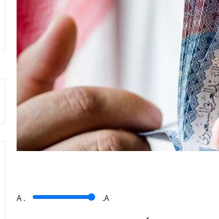
A
.
.A