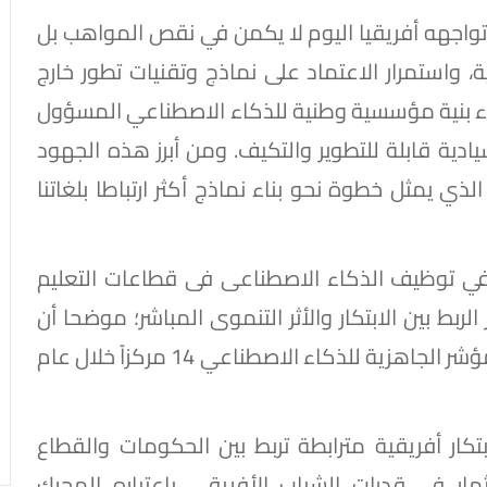
واجهه أفريقيا اليوم لا يكمن في نقص المواهب بل
ة، واستمرار الاعتماد على نماذج وتقنيات تطور خارج
ناء بنية مؤسسية وطنية للذكاء الاصطناعي المسؤول
دية قابلة للتطوير والتكيف. ومن أبرز هذه الجهود
لذي يمثل خطوة نحو بناء نماذج أكثر ارتباطا بلغاتنا
ي توظيف الذكاء الاصطناعى فى قطاعات التعليم
لربط بين الابتكار والأثر التنموى المباشر؛ موضحا أن
هذه الجهود انعكست في تطور ترتيب مصر في مؤشر الجاهزية للذكاء الاصطناعي 14 مركزاً خلال عام
ار أفريقية مترابطة تربط بين الحكومات والقطاع
ار في قدرات الشباب الأفريقى باعتباره المحرك