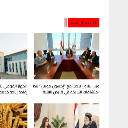
قد يعجبك ايضا
وزير البترول يبحث مع “إكسون موبيل” ربط
الجهاز القومي لت
اكتشافات الشركة في قبرص بالبنية
إعادة إتاحة خدمة
التحتية المصرية
My NTRA