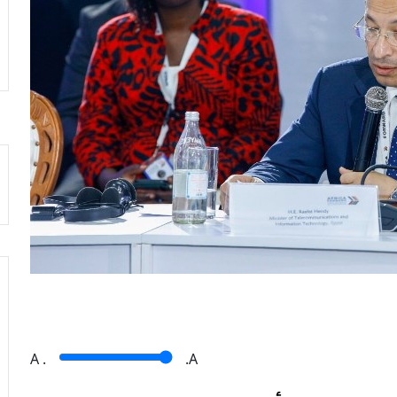
A
.
.A