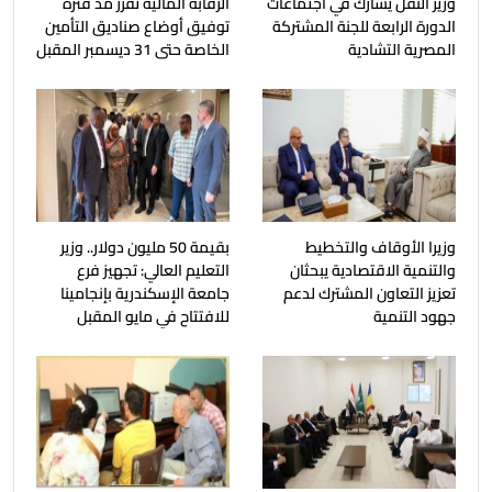
وزير النقل يشارك في اجتماعات
الرقابة المالية تقرر مد فترة
الدورة الرابعة للجنة المشتركة
توفيق أوضاع صناديق التأمين
المصرية التشادية
الخاصة حتى 31 ديسمبر المقبل
وزيرا الأوقاف والتخطيط
بقيمة 50 مليون دولار.. وزير
والتنمية الاقتصادية يبحثان
التعليم العالي: تجهيز فرع
تعزيز التعاون المشترك لدعم
جامعة الإسكندرية بإنجامينا
جهود التنمية
للافتتاح في مايو المقبل