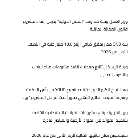
وزير العمل يبحث مع وفد "العمل الدولية" يدرس إعداد مشروع
قانون العمالة المنزلية
بنك QNB مصر يحقق صافي أرباح 18.6 مليار جنيه في النصف
الأول من 2026
وزيرة الإسكان تتابع معدلات تنفيذ مشروعات مياه الشرب
والصرف الصحي
بعد النجاح الكبير الذي حققه مشروع YOUD في رأس الحكمة
وسرعة تنفيذه…تطلق الأهلي صبور أحدث مراحل المشروع "يود
البحر" ، بشاليهات صف اول على البحر بخدمات فندقية
وزير الكهرباء يتابع مشروعات الكيانات الاقتصادية الخاصة
بتعظيم العوائد من المواد الأرضيّة والعناصر النادرة
ستيلانتيس تعلن نتائجها المالية للربع الثاني من عام 2026