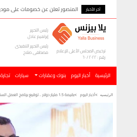
المنصور تعلن عن خصومات على موديلات ام ج
آخر الأخبار
رئيس التحرير
إبراهيم عادل
رئيس التحرير التنفيذى
ترخيص المجلس الأعلى للإعلام
مصطفى صلاح
رقم : ٢٠٢٢ / ٦٠
الرئيسية
أخبار اليوم
بنوك وعقارات
سيارات
تجارة
بقيمة 1.5 مليار دولار .. توقيع برنامج العمل السنوي بين مصر والمؤسسة الدولية الإسلامية لتمويل التجارة
أخبار اليوم
الرئيسيه