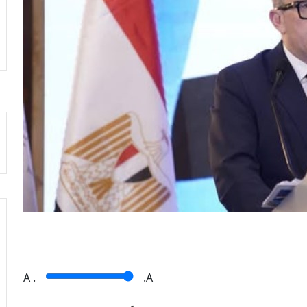
A
.
.A