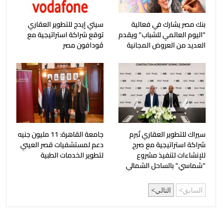
بنك مصر يشارك في فعالية
سيتي إيدج للتطوير العقاري
"اليوم العالمي للشباب" ويقدم
توقع شراكة استراتيجية مع
العديد من العروض المجانية
ڤودافون مصر
سيراك للتطوير العقاري تُبرم
جامعة القاهرة: 11 مليون جنيه
شراكة استراتيجية مع صرح
دعم لمستشفيات قصر العيني
للإنشاءات لتنفيذ مشروع
لتطوير الخدمات الطبية
"شماسي" بالساحل الشمالي
السابق
التالي