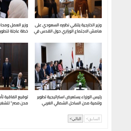
وزير الخارجية يلتقي نظيره السعودي على
وزير العمل ومحا
هامش الاجتماع الوزاري حول القدس في
خطة عاجلة لتطوير
عمّان
لصناعة الكوادر ال
رئيس الوزراء يستعرض استراتيجية تطوير
توقيع اتفاقية ت
وتنمية مدن الساحل الشمالي الغربي
مدن مصر" لتشغي
بالمدن العمرانية 
السابق
التالي