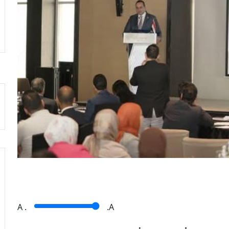
A
.
.A