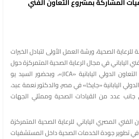
يات المشاركة بمشروع التعاون الفني
للرعاية الصحية، ورشة العمل الأولى لتبادل الخبرات
ي الياباني في مجال الرعاية الصحية المتمركزة حول
المريض (E-PaCC)، وذلك بالتعاون مع وكالة التعاون الدولي اليابانية «JICA»، وبحضور السيد يو
لدولي اليابانية «جايكا» في مصر، والدكتور نعمة عبد،
جانب عدد من القيادات الصحية وممثلي الجهات
 الفني المصري الياباني للرعاية الصحية المتمركزة
لي في تطوير جودة الخدمات الصحية داخل المستشفيات