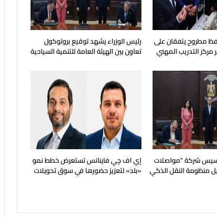
فظ مطروح يتفقان على
رئيس الوزراء يشهد توقيع بروتوكول
 مركز التدريب المهني
تعاون بين الهيئة العامة للتنمية السياحية
ماهرة
وجهاز مستقبل مصر
أسيس شركة "مواصلات
إي اف چي فاينانس تستعرض خطط نمو
ل منظومة النقل الذكي
«بلد» لتعزيز حضورها في سوق تحويلات
الجديدة
المصريين بالخارج