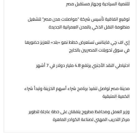
للتنمية السياحية وجهاز مستقبل مصر
توقيع اتفاقية تأسيس شركة "مواصلات مدن مصر" لتشغيل
منظومة النقل الذكي بالمدن العمرانية الجديدة
إي اف چي فاينانس تستعرض خطط نمو «بلد» لتعزيز حضورها
في سوق تحويلات المصريين بالخارج
احتياطي النقد الأجنبي يرتفع 4.8 مليار دولار في 7 أشهر
مدينة مصر تواصل تنفيذ برنامج شراء أسهم الخزينة وتبدأ شراء
الكمية المتبقية
وزير العمل ومحافظ مطروح يتفقان على خطة عاجلة لتطوير
مركز التدريب المهني لصناعة الكوادر الماهرة