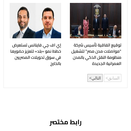
توقيع اتفاقية تأسيس شركة
إي اف چي فاينانس تستعرض
"مواصلات مدن مصر" لتشغيل
خطط نمو «بلد» لتعزيز حضورها
منظومة النقل الذكي بالمدن
في سوق تحويلات المصريين
العمرانية الجديدة
بالخارج
السابق
التالي
رابط مختصر