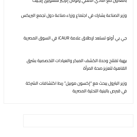
بالتعاون مع النادي الأهلي وتوتال إنرجيز للتسويق إيجيبت
وزير الصناعة يشارك في اجتماع وزراء صناعة دول تجمع البريكس
جي بي أوتو تستعد لإطلاق علامة iCAUR في السوق المصرية
بهية تفتتح وحدة الكشف المبكر والعيادات التخصصية بشرق
القاهرة لتعزيز صحة المرأة
وزير البترول يبحث مع “إكسون موبيل” ربط اكتشافات الشركة
في قبرص بالبنية التحتية المصرية