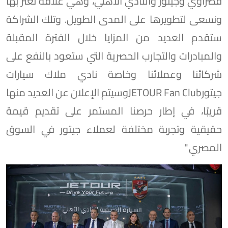
قصراوي وجيتور والنادي الأهلي، وهي علاقة نعتز بها
ونسعى لتطويرها على المدى الطويل. وتلك الشراكة
ستقدم العديد من المزايا خلال الفترة المقبلة
والمبادرات والتجارب الحصرية التي ستعود بالنفع على
شركائنا وعملائنا وخاصة نادي ملاك سيارات
جيتورJETOUR Fan Clubوسيتم الإعلان عن العديد منها
قريبًا، في إطار حرصنا المستمر على تقديم قيمة
حقيقية وتجربة مختلفة لعملاء جيتور في السوق
المصري."