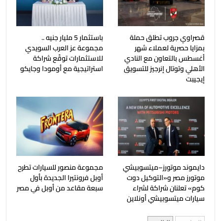
قصراوي جروب تطلق حملة
باستثمار 5 مليار جنيه ..
بمزايا حصرية لعملاء شهر
مجموعة عز العرب السويدي
أغسطس بالتعاون مع النادي
للاستثمارات توقّع شراكة
الأهلي وتوتال إنرجيز للتسويق
استراتيجية مع أومودا وجايكو
إيجيبت
دايموند موتورز–ميتسوبيشي
مجموعة منصور للسيارات تطرح
موتورز مصر و«التوكيل دوت
أوبل فرونتيرا الجديدة بأول
كوم» تعلنان شراكة لشراء
سبعة مقاعد من أوبل في مصر
سيارات ميتسوبيشي أونلاين