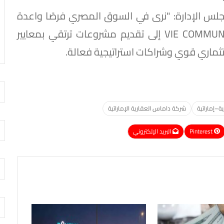
س الإدارة: "نرى في السوق المصري فرصًا واعدة
للنمو طويل المدى، ونسعى من خلال VIE COMMUNITIES إلى تقديم مشروعات ترتقي بمعايير
تثماري قوي وشراكات استراتيجية فعالة.
–إماراتية
شركة داماس العقارية الإماراتية
Pinterest
البريد الإلكتروني