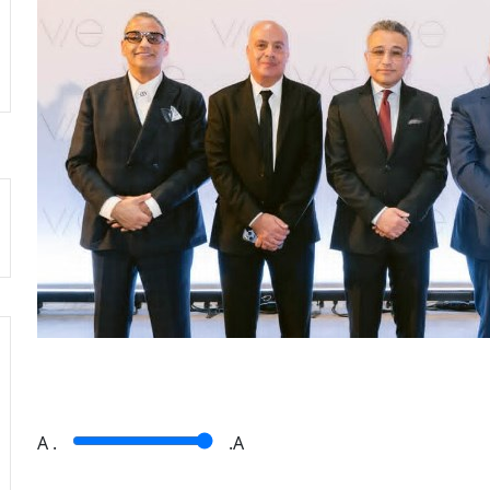
A
.
.A