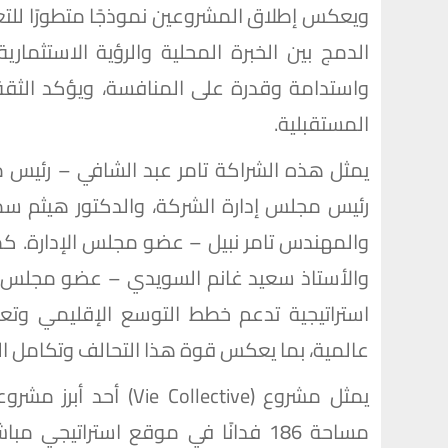
ويعكس إطلاق المشروعين نموذجًا متطورًا للتعا
الدمج بين الخبرة المحلية والرؤية الاستثماري
واستدامة وقدرة على المنافسة، ويؤكد الث
المستقبلية.
يمثل هذه الشراكة تامر عبد الشافي – رئيس م
رئيس مجلس إدارة الشركة، والدكتور هيثم سم
والمهندس تامر نبيل – عضو مجلس الإدارة. كما
والأستاذ سعيد غانم السويدي – عضو مجلس الإ
استراتيجية تدعم خطط التوسع الإقليمي وتع
عالمية، بما يعكس قوة هذا التحالف وتكامل الخ
يمثل مشروع (ollective
مساحة 186 فدانًا في موقع استراتيج