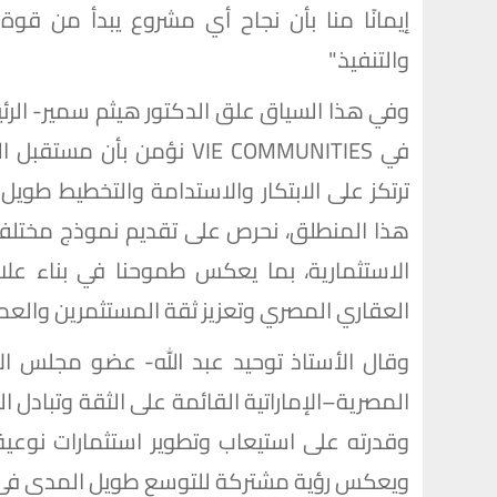
إيمانًا منا بأن نجاح أي مشروع يبدأ من قوة
والتنفيذ."
وفي هذا السياق علق الدكتور هيثم سمير- الرئ
في VIE COMMUNITIES نؤمن 
ترتكز على الابتكار والاستدامة والتخطيط طو
هذا المنطلق، نحرص على تقديم نموذج مختلف ي
الاستثمارية، بما يعكس طموحنا في بناء عل
العقاري المصري وتعزيز ثقة المستثمرين والعمل
وقال الأستاذ توحيد عبد الله- عضو مجلس الإد
المصرية–الإماراتية القائمة على الثقة وتبادل
وقدرته على استيعاب وتطوير استثمارات نوعية 
ويعكس رؤية مشتركة للتوسع طويل المدى في 