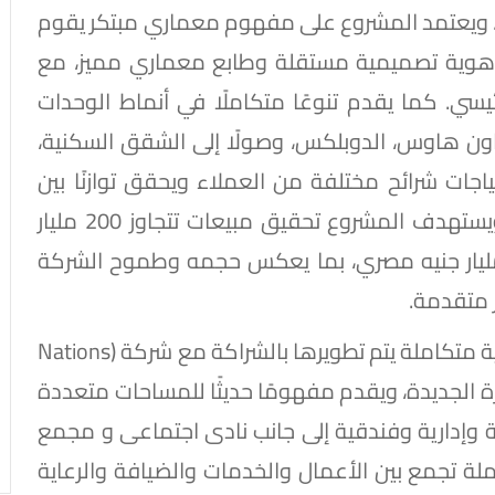
ة. ويعتمد المشروع على مفهوم معماري مبتكر يقوم
هوية تصميمية مستقلة وطابع معماري مميز، مع
سي. كما يقدم تنوعًا متكاملًا في أنماط الوحدات
اون هاوس، الدوبلكس، وصولًا إلى الشقق السكنية،
ياجات شرائح مختلفة من العملاء ويحقق توازنًا بين
الخصوصية ونمط الحياة المجتمعي الحديث. ويستهدف المشروع تحقيق مبيعات تتجاوز 200 مليار
 مصري، بإجمالي استثمارات يتخطى 100 مليار جنيه مصري، بما يعكس حجمه وطموح الشركة
 متقدمة.
ويعد مشروع (Vie Halo) وجهة تجارية واستثمارية متكاملة يتم تطويرها بالشراكة مع شركة (Nations
اخل مشروع (Zomra East) بالقاهرة الجديدة، ويقدم مفهومًا حديثًا للمساحات متعددة
 وإدارية وفندقية إلى جانب نادى اجتماعى و مجمع
ة تجمع بين الأعمال والخدمات والضيافة والرعاية