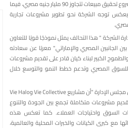
الطبية في بيئة واحدة متطورة. ويستهدف المشروع تحقيق مبيعات تتجاوز 90 مليار جنيه مصري، فيما
نيه مصري، بما يعكس توجه الشركة نحو تطوير مشروعات تجارية
مصري.
ة الشركة " هذا التحالف يمثل نموذجًا قويًا للتعاون
بين الجانبين المصري والإماراتي" معربًا عن سعادته
الطموح الكبير لبناء كيان قادر على تقديم مشروعات
 للسوق المصري وتدعم خطط النمو والتوسع خلال
من جانبه أكد الأستاذ طارق سليمان - نائب رئيس مجلس الإدارة "أن مشاريع Vie Collective وVie Halo
ية لرؤية VIE COMMUNITIES في تقديم مشروعات متكاملة تجمع بين الجودة والتنوع
رات السوق واحتياجات العملاء. كما تعكس هذه
ها مع كبرى الكيانات والخبرات المحلية والعالمية،