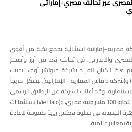
ي السوق المصرى عبر تحالف مصري-إماراتى
VIE COMMUN، وهي شراكة مصرية–إماراتية استثنائية تجمع نخبة من أقوى
 المصري والإماراتي، في تحالف يُعد من أبرز وأضخم
م هذا الكيان الفريد (شركة فيوتشر أوف ايجيبت
و(شركة داماس العقارية - الإماراتية)، ليشكّل مزيجاً
ستثمارية. وقد أعلنت الشركة عن الإطلاق الرسمي
لمشروعَيها الرائدين (Vie Collective) باستثمارات تتجاوز 100 مليار جنيه مصري، و(Vie Halo) باستثمارات
لب القاهرة الجديدة، في خطوة تعكس رؤية طموحة لإعادة
ة بمعايير عالمية.