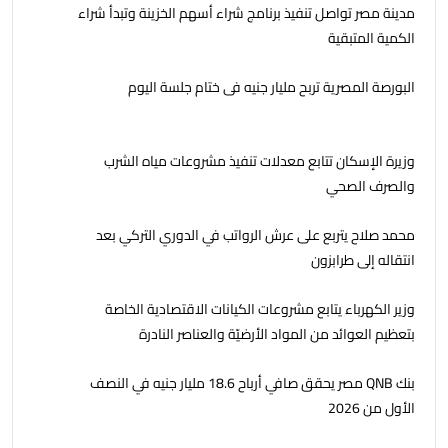
مدينة مصر تواصل تنفيذ برنامج شراء أسهم الخزينة وتبدأ شراء
الكمية المتبقية
البورصة المصرية تربح مليار جنيه فى ختام جلسة اليوم
وزيرة الإسكان تتابع معدلات تنفيذ مشروعات مياه الشرب
والصرف الصحي
محمد صلاح يتربع على عرش الرواتب في الدوري التركي بعد
انتقاله إلى طرابزون
وزير الكهرباء يتابع مشروعات الكيانات الاقتصادية الخاصة
بتعظيم العوائد من المواد الأرضيّة والعناصر النادرة
بنك QNB مصر يحقق صافي أرباح 18.6 مليار جنيه في النصف
الأول من 2026