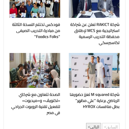
شركة RAKICT تعلن عن شراكة
فودكس تختتم النسخة الثالثة
استراتيجية مع MCS لإطلاق
من مبادرة التدريب الصيفى
محفظة التدريب الرسمية
"Foodics Folks"
لكاسبرسكي
شركة M squared تعزز حضورها
الصحة تتعاون مع شركتي
الرياضي برعاية "علي مظهر"
«تكنويڤ» و«ميدبوت»
بطل منافسات HYROX
لتفعيل تقنية الروبوت الجراحي
في مصر
السابق
التالي