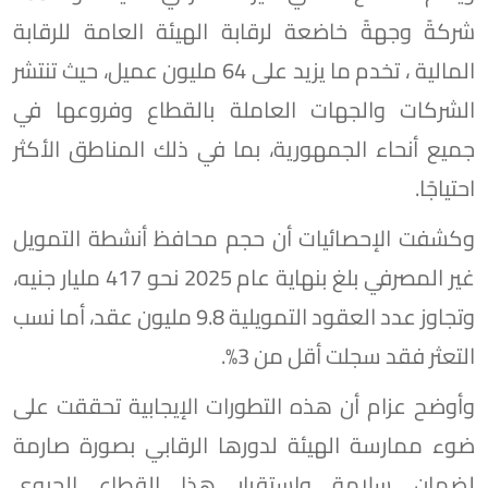
شركةً وجهةً خاضعة لرقابة الهيئة العامة للرقابة
المالية ، تخدم ما يزيد على 64 مليون عميل، حيث تنتشر
الشركات والجهات العاملة بالقطاع وفروعها في
جميع أنحاء الجمهورية، بما في ذلك المناطق الأكثر
احتياجًا.
وكشفت الإحصائيات أن حجم محافظ أنشطة التمويل
غير المصرفي بلغ بنهاية عام 2025 نحو 417 مليار جنيه،
وتجاوز عدد العقود التمويلية 9.8 مليون عقد، أما نسب
التعثر فقد سجلت أقل من 3%.
وأوضح عزام أن هذه التطورات الإيجابية تحققت على
ضوء ممارسة الهيئة لدورها الرقابي بصورة صارمة
لضمان سلامة واستقرار هذا القطاع الحيوي