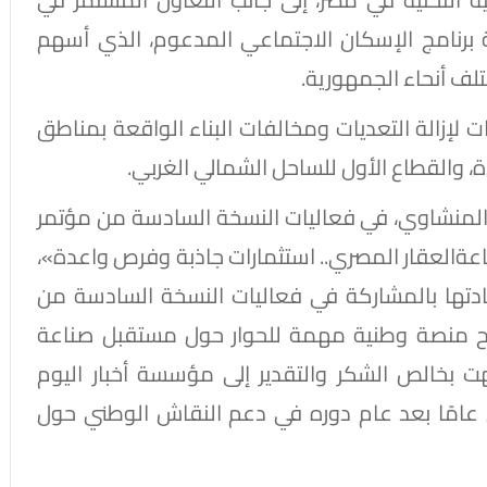
 برنامج الإسكان الاجتماعي المدعوم، الذي أسهم
لف أنحاء الجمهورية.
ت المهندسة راندة المنشاوي، 9 قرارات لإزالة التعديات ومخالفات البناء الواقعة بمناطق
ة، والقطاع الأول للساحل الشمالي الغربي.
هندسة راندة المنشاوي، في فعاليات النسخة السادسة من مؤتمر
ناعةالعقار المصري.. استثمارات جاذبة وفرص واعدة»،
ادتها بالمشاركة في فعاليات النسخة السادسة من
أصبح منصة وطنية مهمة للحوار حول مستقبل صناعة
هت بخالص الشكر والتقدير إلى مؤسسة أخبار اليوم
 عامًا بعد عام دوره في دعم النقاش الوطني حول