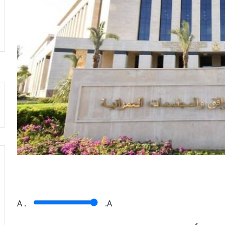
A
.
.A