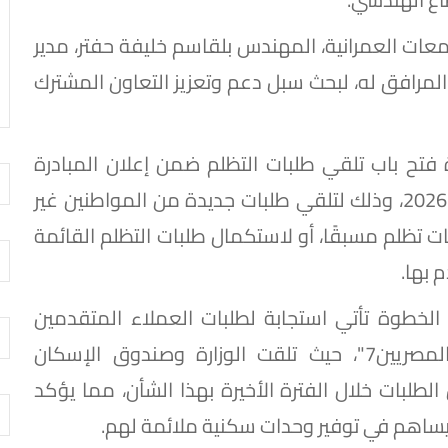
عات العمرانية، المهندس بلقاسم خليفة حفتر، مدير
 المرافق له، لبحث سبل دعم وتعزيز التعاون المشترك
فتح باب تلقي طلبات التظلم ضمن إعلان المبادرة
الرئاسية "سكن لكل المصريين7"، حتى18 مايو 2026، وذلك لتلقي طلبات جديدة من المواطنين غير
 تظلم مسبقًا، أو لاستكمال طلبات التظلم القائمة
 بها.
لخطوة تأتي استجابة لطلبات العملاء المتقدمين
ضمن إعلان المبادرة الرئاسية "سكن لكل المصريين7"، حيث تلقت الوزارة وصندوق الإسكان
لطلبات خلال الفترة الأخيرة بهذا الشأن، مما يؤكد
ساهم في توفير وحدات سكنية ملائمة لهم.