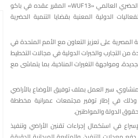
الاستعدادات الخاصة بالمشاركة في المنتدى الحضري العالمي «WUF13» المقرر عقده في باكو
عاليات الدولية المعنية بقضايا التنمية الحضرية
ة المصرية على تعزيز التعاون مع الأمم المتحدة في
دة من التجارب والخبرات الدولية في مجالات التخطيط
جديدة، ومواجهة التغيرات المناخية، بما يتماشى مع
دسة راندة المنشاوي، سير العمل بملف توفيق الأوضاع بالأراضي
، وذلك في إطار توفير مجتمعات عمرانية مخططة
حقوق الدولة والمواطنين.
راع في استكمال إجراءات تقنين الأراضي وتنفيذ
فع معدلات التنفيذ، والمتابعة الميدانية الدقيقة