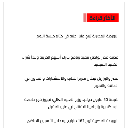
الأكثر قراءة
البورصة المصرية تربح مليار جنيه فى ختام جلسة اليوم
مدينة مصر تواصل تنفيذ برنامج شراء أسهم الخزينة وتبدأ شراء
الكمية المتبقية
مصر والبرازيل تبحثان تعزيز التجارة والاستثمارات والتعاون في
الطاقة والتكرير
بقيمة 50 مليون دولار.. وزير التعليم العالي: تجهيز فرع جامعة
الإسكندرية بإنجامينا للافتتاح في مايو المقبل
البورصة المصرية تربح 167 مليار جنيه خلال الأسبوع الماضى