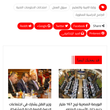
وزارة التربية والتعليم
سوق العمل
امتحانات الدبلومات الفنية
البرامج الدراسية المطورة
ReddIt
Google+
Twitter
Facebook
Share
Pinterest
البريد الإلكتروني
قد يعجبك ايضا
البورصة المصرية تربح 167 مليار
وزير النقل يشارك في اجتماعات
جنيه خلال الأسبوع الماضى
الدورة الرابعة للجنة المشتركة