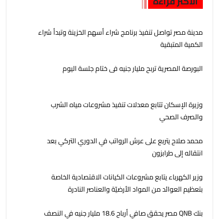
الأكثر قراءة
مدينة مصر تواصل تنفيذ برنامج شراء أسهم الخزينة وتبدأ شراء
الكمية المتبقية
البورصة المصرية تربح مليار جنيه فى ختام جلسة اليوم
وزيرة الإسكان تتابع معدلات تنفيذ مشروعات مياه الشرب
والصرف الصحي
محمد صلاح يتربع على عرش الرواتب في الدوري التركي بعد
انتقاله إلى طرابزون
وزير الكهرباء يتابع مشروعات الكيانات الاقتصادية الخاصة
بتعظيم العوائد من المواد الأرضيّة والعناصر النادرة
بنك QNB مصر يحقق صافي أرباح 18.6 مليار جنيه في النصف