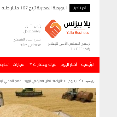
اله إلى طرابزون
البورصة المصرية تربح 167 مليار جنيه خلال الأسبوع الماضى
آخر الأخبار
رئيس التحرير
إبراهيم عادل
رئيس التحرير التنفيذى
ترخيص المجلس الأعلى للإعلام
مصطفى صلاح
رقم : ٢٠٢٢ / ٦٠
الرئيسية
أخبار اليوم
بنوك وعقارات
سيارات
تجارة
"الزراعة" تعلن قفزة في توريد القمح المحلي ليسجل أكثر 
أخبار اليوم
الرئيسيه