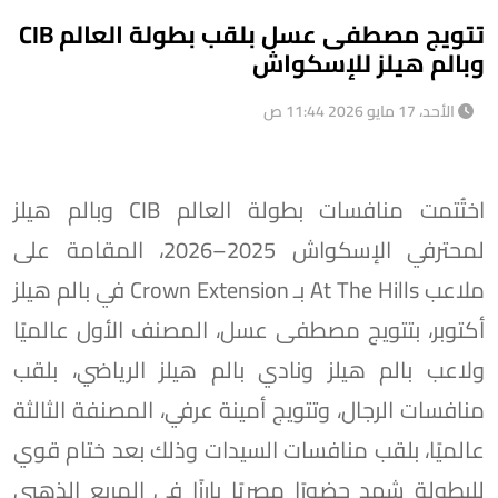
تتويج مصطفى عسل بلقب بطولة العالم CIB
وبالم هيلز للإسكواش
الأحد، 17 مايو 2026 11:44 ص
اختُتمت منافسات بطولة العالم CIB وبالم هيلز
لمحترفي الإسكواش 2025–2026، المقامة على
ملاعب At The Hills بـ Crown Extension في بالم هيلز
أكتوبر، بتتويج مصطفى عسل، المصنف الأول عالميًا
ولاعب بالم هيلز ونادي بالم هيلز الرياضي، بلقب
منافسات الرجال، وتتويج أمينة عرفي، المصنفة الثالثة
عالميًا، بلقب منافسات السيدات وذلك بعد ختام قوي
للبطولة شهد حضورًا مصريًا بارزًا في المربع الذهبي