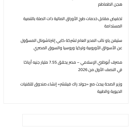
هجن الطماطم
تخفيض مقابل خدمات طرح الأوراق المالية ذات الصلة بالتنمية
المستدامة
ستيفن ياو نائب المدير العام لشركة كايي إنترناشونال المسؤول
عن الأسواق الأوروبية وتركيا وروسيا والسوق المصري
مصرف أبوظبي الإسلامي – مصر يحقق 7.55 مليار جنيه أرباحًا
في النصف الأول من 2026
وزير الصحة يبحث مع «جولد راك فينتشر» إنشاء صندوق للتقنيات
الحيوية والطبية