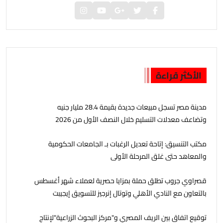
الأكثر قراءة
مدينة مصر تسجل مبيعات جديدة بقيمة 28.4 مليار جنيه
وتضاعف معدلات التسليم خلال النصف الأول من 2026
مكتب التنسيق: إتاحة تعديل الرغبات بـ الجامعات الحكومية
والمعاهد حتى غلق المرحلة الأولى
قصراوي جروب تطلق حملة بمزايا حصرية لعملاء شهر أغسطس
بالتعاون مع النادي الأهلي وتوتال إنرجيز للتسويق إيجيبت
توقيع اتفاق بين الريف المصري و"مركز البحوث الزراعية"لإنتاج