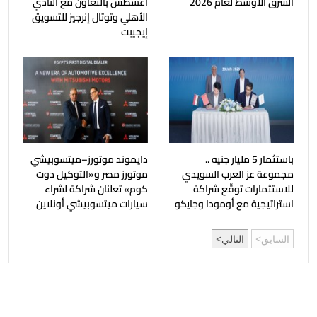
الشرق الأوسط لعام 2026
أغسطس بالتعاون مع النادي
الأهلي وتوتال إنرجيز للتسويق
إيجيبت
باستثمار 5 مليار جنيه ..
دايموند موتورز–ميتسوبيشي
مجموعة عز العرب السويدي
موتورز مصر و«التوكيل دوت
للاستثمارات توقّع شراكة
كوم» تعلنان شراكة لشراء
استراتيجية مع أومودا وجايكو
سيارات ميتسوبيشي أونلاين
السابق
التالي