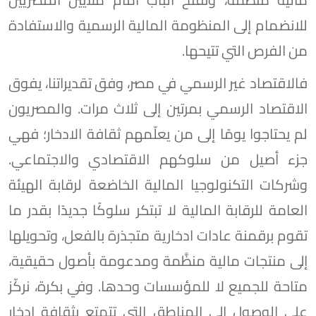
للانضمام إلى المنظومة المالية الرسمية والاستفادة
من الفرص التي تتيحها.
فالاقتصاد غير الرسمي في مصر، وفق تقديراتنا، يفوق
الاقتصاد الرسمي بمرتين إلى ثلاث مرات. والمصريون
لم يحتاجوا يومًا إلى من يعلّمهم ثقافة الادخار؛ فهي
جزء أصيل من سلوكهم الاقتصادي والاجتماعي.
وشركات التكنولوجيا المالية الخاضعة لرقابة الهيئة
العامة للرقابة المالية لا تبتكر سلوكًا جديدًا بقدر ما
تقوم برقمنة عادات ادخارية متجذرة بالفعل، وتحويلها
إلى منتجات مالية منظَّمة ومدعومة بأصول حقيقية،
متاحة للجميع لا للمؤسسات وحدها. وفي بكرة، نركّز
على الوصول إلى المناطق التي تتمتع بثقافة ادخار