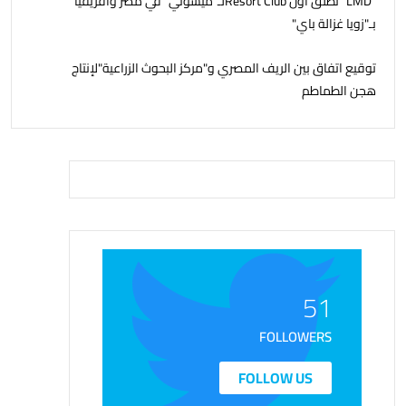
"LMD" تطلق أول Resort Clubلـ"ميسوني" في مصر وأفريقيا
بـ"زويا غزالة باي"
توقيع اتفاق بين الريف المصري و"مركز البحوث الزراعية"لإنتاج
هجن الطماطم
51
FOLLOWERS
FOLLOW US