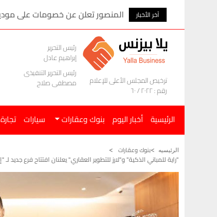
المنصور تعلن عن خصومات على موديلات ام ج
آخر الأخبار
رئيس التحرير
إبراهيم عادل
رئيس التحرير التنفيذى
ترخيص المجلس الأعلى للإعلام
مصطفى صلاح
رقم : ٢٠٢٢ / ٦٠
الرئيسية
أخبار اليوم
بنوك وعقارات
سيارات
تجارة
بنوك وعقارات
الرئيسيه
"راية للمباني الذكية" و"لارز للتطوير العقاري" يعلنان افتتاح فرع جديد لـ