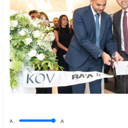
A
.
.A