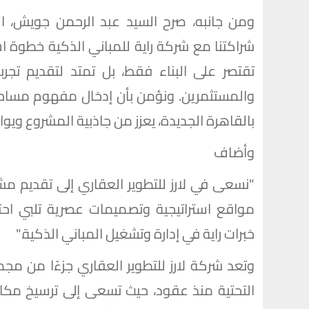
ومن جانبه، صرح السيد عبد الرحمن جويش، الر
شراكتنا مع شركة راية للمباني الذكية خطوة ا
تقتصر على البناء فقط، بل تمتد لتقديم تج
والمستثمرين. ونؤمن بأن إدخال مفهوم مساح
بالقاهرة الجديدة، يعزز من جاذبية المشروع ويو
وأضاف
"نسعى في لارز للتطوير العقاري إلى تقديم مشروع
مواقع استراتيجية وتصميمات عصرية تلبي احت
خبرات راية في إدارة وتشغيل المباني الذكية."
وتعد شركة لارز للتطوير العقاري جزءًا من مج
التحتية منذ عقود، حيث تسعى إلى ترسيخ مك