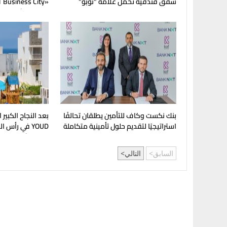
شقق فندقية تحمل علامة "نوبو"
العالمية في مصر
المرحلة الأولى للب
بنك نكست وكاف للتأمين يطلقان تحالفًا
بعد النجاح الكبي
استراتيجيًا لتقديم حلول تأمينية متكاملة
YOUD في رأس
لعملاء البنك
تطلق الأهلي صبو
"يود البحر" ، بشا
السابق
التالي
بخدمات فندقية