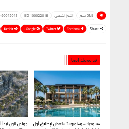
QNB مصر
التميز الخدمي
ISO 100022018
O 90012015
ReddIt
Google+
Twitter
Facebook
Share
قد يعجبك ايضا
«سوديك» و«نوبو» تستعدان لإطلاق أول
جولدن تاون تبدأ 