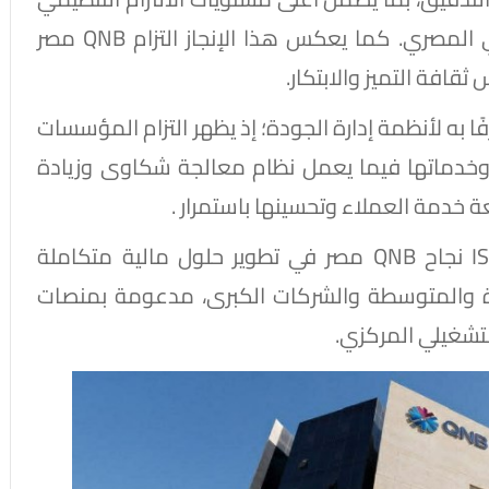
والحوكمة، تماشياً مع تعليمات البنك المركزي المصري. كما يعكس هذا الإنجاز التزام QNB مصر
I معيارًا دوليًا معترفًا به لأنظمة إدارة الجودة؛ إذ يظهر التزام المؤسسات
 وخدماتها فيما يعمل نظام معالجة شكاوى وزيادة
ويعكس الحصول على شهادة ISO 9001:2015 نجاح QNB مصر في تطوير حلول مالية متكاملة
رة والمتوسطة والشركات الكبرى، مدعومة بمنصات
لتشغيلي المركزي.