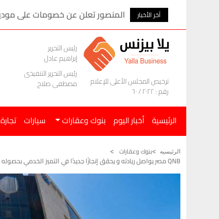
المنصور تعلن عن خصومات على موديلات ام ج
آخر الأخبار
رئيس التحرير
إبراهيم عادل
رئيس التحرير التنفيذى
ترخيص المجلس الأعلى للإعلام
مصطفى صلاح
رقم : ٢٠٢٢ / ٦٠
الرئيسية
أخبار اليوم
بنوك وعقارات
سيارات
تجارة
بنوك وعقارات
الرئيسيه
QNB مصر يواصل ريادته و يحقق إنجازًا جديدًا في التميز الخدمي بحصوله على شهادتي ISO 9001:2015 و ISO 10002:2018