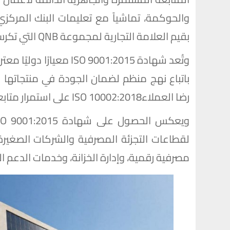
بقيم العلامة التجارية لمجموعة QNB التي تكرس ثقافة التميز والابتكار.
وتُعد شهادة SO 9001:2015
باتباع نهج منظم لضمان الجودة في منتجاتها
رضا العملاءISO 10002:2018 على استمرار متابعة خدمة العملاء وتحسينها باستمرار .
لقطاعات التجزئة المصرفية والشركات الصغي
مصرفية رقمية، وإدارة الخزانة، وخدمات الدعم ا