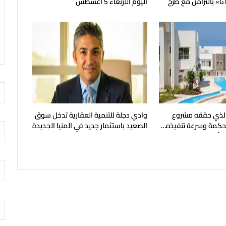
«GT Business City» بالتزامن مع طرح
اليوم الأربعاء 5 أغسطس
يع
ر الذي حققه مشروع
وادي دجلة للتنمية العقارية تدخل سوق
 الحكمة وسرعة تنفيذه…
الصعيد باستثمار جديد في المنيا الجديدة
ر أحدث مراحل المشروع
ليهات صف اول على البحر