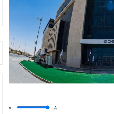
A
.
.A