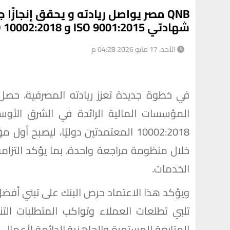
QNB مصر يواصل ريادته و يحقق إنجازًا
شهادتي ISO 9001:2015 و ISO 10002:2018
الأحد، 17 مايو 2026 04:28 م
10002:2018 المعتمدتين دوليًا، ليص
خلال منظومة مراجعة واحدة، بما يؤكد التزامه 
الخدمات.
ويؤكد هذا الاعتماد حرص البنك على تبني أفضل
تلبي تطلعات العملاء وتواكب المتطلبات الت
المتابعة المستمرة والجاهزية الدائمة لأعمال 