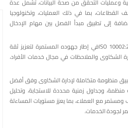
ة وعمليات التحقق من صحة البيانات، تشمل عدة
 القطاعات، بما في ذلك العمليات، وتكنولوجيا
لإضافة إلى تطبيق مبدأ الفصل بين مهام الإدخال
في حين يأتي حصول البنك على شهادة ISO 10002:2018في إطار جهوده المستمرة لتعزيز ثقة
ة الشكاوى والملاحظات في مجال خدمات الأفراد،
دة نجاح QNB مصر في تطبيق منظومة متكاملة لإدارة الشكاوى وفق أفضل
ة منظمة، وجداول زمنية محددة للاستجابة، وتحليل
 ومستمر مع العملاء، بما يعزز مستويات المساءلة
مر لجودة الخدمات.