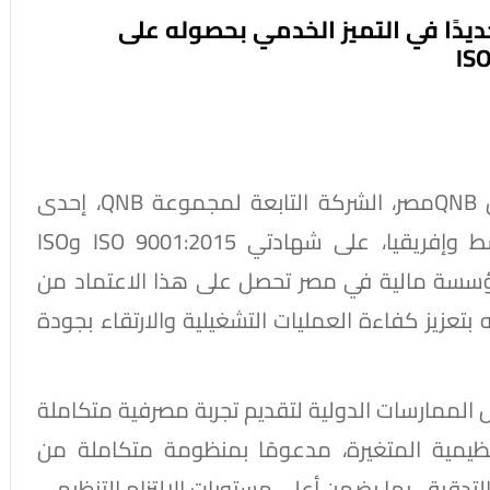
 جديدًا في التميز الخدمي بحصوله على
في خطوة جديدة تعزز ريادته المصرفية، حصل QNBمصر، الشركة التابعة لمجموعة QNB، إحدى
المؤسسات المالية الرائدة في الشرق الأوسط وإفريقيا، على شهادتي ISO 9001:2015 وISO
بح أول مؤسسة مالية في مصر تحصل على هذا الاعتماد من
بتعزيز كفاءة العمليات التشغيلية والارتقاء بجودة
 الممارسات الدولية لتقديم تجربة مصرفية متكاملة
نظيمية المتغيرة، مدعومًا بمنظومة متكاملة من
التدقيق، بما يضمن أعلى مستويات الالتزام التنظيمي