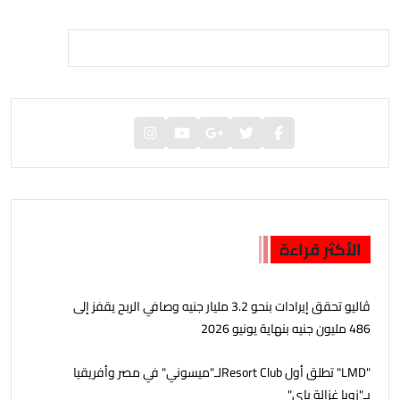
الأكثر قراءة
ڤاليو تحقق إيرادات بنحو 3.2 مليار جنيه وصافي الربح يقفز إلى
486 مليون جنيه بنهاية يونيو 2026
"LMD" تطلق أول Resort Clubلـ"ميسوني" في مصر وأفريقيا
بـ"زويا غزالة باي"