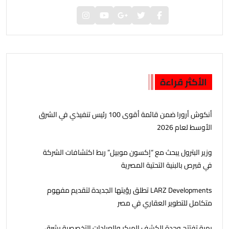
الأكثر قراءة
أنكوش أرورا ضمن قائمة أقوى 100 رئيس تنفيذي في الشرق
الأوسط لعام 2026
وزير البترول يبحث مع “إكسون موبيل” ربط اكتشافات الشركة
في قبرص بالبنية التحتية المصرية
LARZ Developments تطلق رؤيتها الجديدة لتقديم مفهوم
متكامل للتطوير العقاري في مصر
بهية تفتتح وحدة الكشف المبكر والعيادات التخصصية بشرق