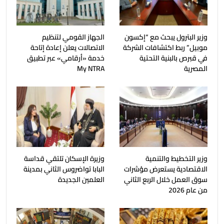
وزير البترول يبحث مع “إكسون
الجهاز القومي لتنظيم
موبيل” ربط اكتشافات الشركة
الاتصالات يعلن إعادة إتاحة
في قبرص بالبنية التحتية
خدمة «أرقامي» عبر تطبيق
المصرية
My NTRA
وزير التخطيط والتنمية
وزيرة الإسكان تلتقي قداسة
الاقتصادية يستعرض مؤشرات
البابا تواضروس الثاني بمدينة
سوق العمل خلال الربع الثاني
العلمين الجديدة
من عام 2026