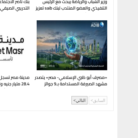
وزير الشباب والرياضة يبحث مع الرئيس
بنك ناصر الاجتماع
التنفيذي والعضو المنتدب لبنك saib تعزيز
التدريبي الصيفي 
التعاون المشترك
“مصيلحي” التعلي
«مصرف أبو ظبي الإسلامي- مصر» يتصدر
مدينة مصر تسجل 
مشهد الصيرفة المستدامة بـ9 جوائز
28.4 مليار جن
دولية
خلال النصف الأول من
السابق
التالي