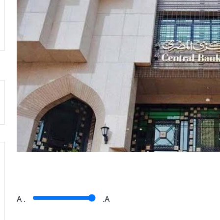
A
.
.A