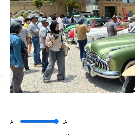
A
.
.A