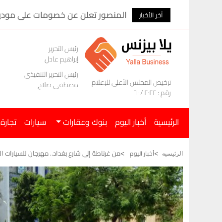
احتياطي النقد الأجنبي يرتفع 4.8 مليار دولار في 7 أشهر
آخر الأخبار
رئيس التحرير
إبراهيم عادل
رئيس التحرير التنفيذى
ترخيص المجلس الأعلى للإعلام
مصطفى صلاح
رقم : ٢٠٢٢ / ٦٠
الرئيسية
أخبار اليوم
بنوك وعقارات
سيارات
تجارة
من غرناطة إلى شارع بغداد.. مهرجان للسيارات 
أخبار اليوم
الرئيسيه