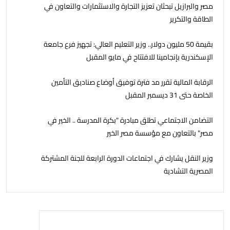
مصر والبرازيل تبحثان تعزيز التجارة والاستثمارات والتعاون في
الطاقة والتكرير
بقيمة 50 مليون دولار.. وزير التعليم العالي: تجهيز فرع جامعة
الإسكندرية بإنجامينا للافتتاح في مايو المقبل
الرقابة المالية تقرر مد فترة توفيق أوضاع صناديق التأمين
الخاصة حتى 31 ديسمبر المقبل
التضامن الاجتماعي تطلق مبادرة "بكرة المدرسة .. الخير في
مصر" بالتعاون مع مؤسسة مصر الخير
وزير النقل يشارك في اجتماعات الدورة الرابعة للجنة المشتركة
المصرية التشادية