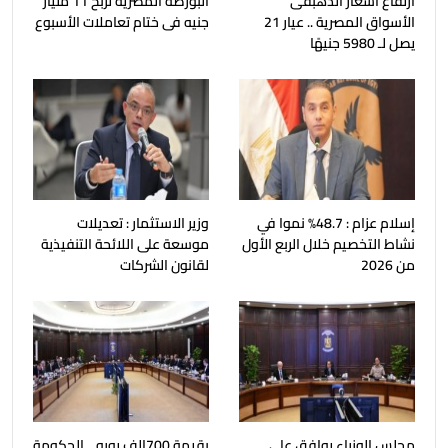
ارتفاع أسعار الذهبفى
البورصة المصرية تربح 11 مليار
الأسواق المصرية .. عيار 21
جنيه فى ختام تعاملات الأسبوع
يصل لـ 5980 جنيهًا
إسلام عزام : 48.7% نموا في
وزير الاستثمار : تعديلات
نشاط التخصيم خلال الربع الأول
موسعة على اللائحة التنفيذية
من 2026
لقانون الشركات
مجلس الوزراء يوافق على
بقيمة 700الف يورو .. الحكومة