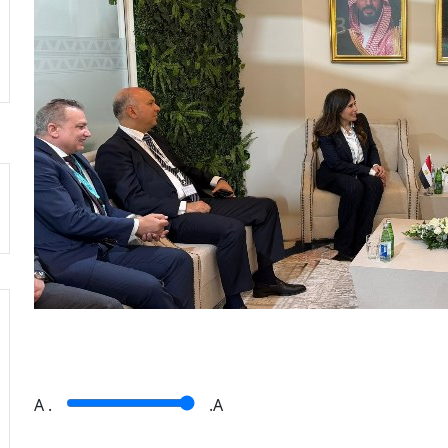
A
.
.A