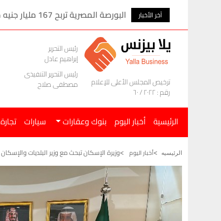
اله إلى طرابزون
البورصة المصرية تربح 167 مليار جنيه خلال الأسبوع الماضى
آخر الأخبار
رئيس التحرير
إبراهيم عادل
رئيس التحرير التنفيذى
ترخيص المجلس الأعلى للإعلام
مصطفى صلاح
رقم : ٢٠٢٢ / ٦٠
الرئيسية
أخبار اليوم
بنوك وعقارات
سيارات
تجارة
وزيرة الإسكان تبحث مع وزير البلديات والإسكان
أخبار اليوم
الرئيسيه