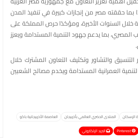
حقيل أهمية تعزيز التعاون مع جمهورية مصر العربية
ا بما حققته مصر من إنجازات كبيرة في تنفيذ المدن
ة خلال السنوات الأخيرة، ومؤكدًا حرص المملكة على
انب المصري، بما يدعم جهود التنمية المستدامة ويعزز
ر التنسيق والتشاور وتكثيف التعاون المشترك خلال
 التنمية العمرانية المستدامة ويخدم مصالح الشعبين
ة الإسكان
المنتدى الحضري العالمي بأذربيجان
العاصمة الأذربيجانية باكو
Pinterest
البريد الإلكتروني