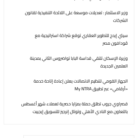
وزير الاستثمار : تعديلات موسعة على اللائحة التنفيذية لقانون
الشركات
سيتي إيدج للتطوير العقاري توقع شراكة استراتيجية مع
ڤودافون مصر
وزيرة الإسكان تلتقي قداسة البابا تواضروس الثاني بمدينة
العلمين الجديدة
الجهاز القومي لتنظيم الاتصالات يعلن إعادة إتاحة خدمة
«أرقامي» عبر تطبيق My NTRA
قصراوي جروب تطلق حملة بمزايا حصرية لعملاء شهر أغسطس
بالتعاون مع النادي الأهلي وتوتال إنرجيز للتسويق إيجيبت