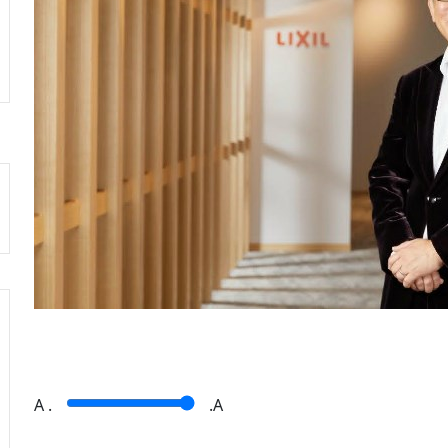
A
.
.A