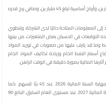
تتوقع ليكسيل تحقيق إيرادات بقيمة 1,600 مليار ين، وأرباح أساسية تبلغ 45 مليار ين، وصافي ربح قدره
د إلى المعلومات المتاحة حاليًا لدى الشركة، وتنطوي
ه التوقعات في الحسبان بعض المتغيرات، من بينها
 وما قد يترتب عليها من صعوبات في توريد المواد
اع أسعار النفط الخام وزيادة تكاليف المواد الخام
 آثارها المالية بصورة دقيقة في الوقت الراهن.
أبقت ليكسيل على توقعاتها لتوزيعات الأرباح بنهاية السنة المالية 2026 عند 45 ينًا للسهم. كما
يُتوقع أن يبقى إجمالي التوزيعات السنوية للسنة المالية 2027 عند مستوى العام السابق، البالغ 90