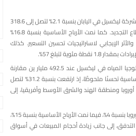
ارتفعت إيرادات أعمال تكنولوجيا المياه التابعة لشركة ليكسيل في اليابان بنسبة 2.1% لتصل إلى 318.6
مليار ين، مدفوعة بالأداء القوي لمبيعات قطاع التجديد. كما نمت الأرباح الأساسية بنسبة 16.8%
يرادات والأثر الإيجابي لاستراتيجيات تحسين التسعير. كذلك
طة مئوية لتبلغ 57%.
واستقرت إيرادات الأعمال الدولية لقطاع تكنولوجيا المياه في ليكسيل عند 492.5 مليار ين مقارنة
بالعام السابق. وفي المقابل، سجلت الأرباح الأساسية تحسنًا ملحوظًا، إذ ارتفعت بنسبة 31.2% لتصل
ت في أوروبا ومنطقة الهند والشرق الأوسط وأفريقيا، إلى
وعلى مستوى المناطق، ارتفعت الإيرادات في أوروبا بنسبة 4%، فيما نمت الأرباح الأساسية بنسبة 15%،
التدفق، إلى جانب زيادة أحجام المبيعات في أسواق