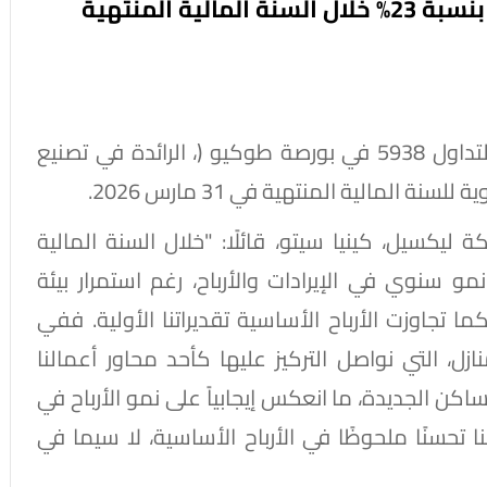
ية المنتهية
أعلنت شركة ليكسيل اليابانية ("ليكسيل"، رمز التداول 5938 في بورصة طوكيو (، الرائدة في تصنيع
 المالية المنتهية في 31 مارس 2026.
ليكسيل، كينيا سيتو، قائلًا: "خلال السنة المالية
جحنا في تحقيق نمو سنوي في الإيرادات والأرباح، رغم استمرار بيئة
 تجاوزت الأرباح الأساسية تقديراتنا الأولية. ففي
زل، التي نواصل التركيز عليها كأحد محاور أعمالنا
ساكن الجديدة، ما انعكس إيجابياً على نمو الأرباح في
تحسنًا ملحوظًا في الأرباح الأساسية، لا سيما في