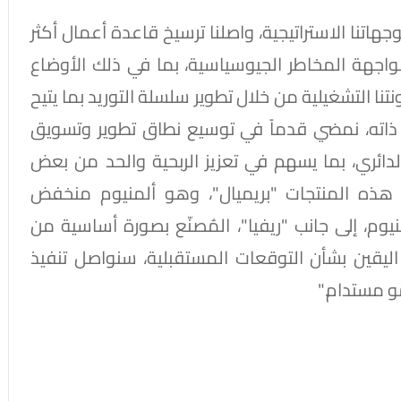
وجهاتنا الاستراتيجية، واصلنا ترسيخ قاعدة أعمال أكثر
واجهة المخاطر الجيوسياسية، بما في ذلك الأوضاع
نا التشغيلية من خلال تطوير سلسلة التوريد بما يتيح
ت ذاته، نمضي قدماً في توسيع نطاق تطوير وتسويق
الدائري، بما يسهم في تعزيز الربحية والحد من بعض
ز هذه المنتجات "بريميال"، وهو ألمنيوم منخفض
وم، إلى جانب "ريفيا"، المُصنّع بصورة أساسية من
م اليقين بشأن التوقعات المستقبلية، سنواصل تنفيذ
مو مستدام."