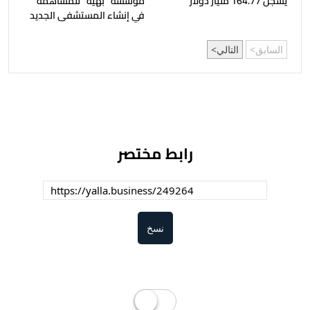
يسجل 164.77 مليار دولار
مؤسسة "بهية" للمساهمة
في إنشاء المستشفى الجديد
السابق
التالي
رابط مختصر
نسخ