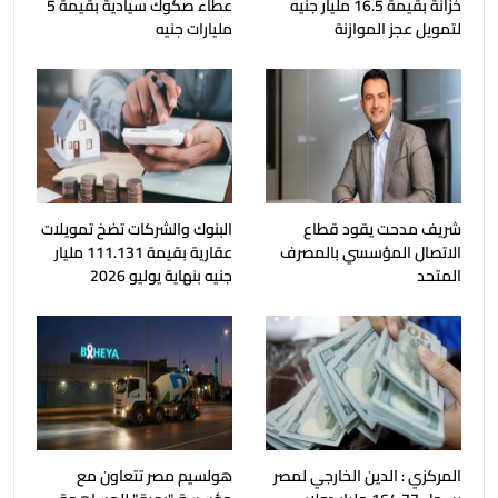
خزانة بقيمة 16.5 مليار جنيه
عطاء صكوك سيادية بقيمة 5
لتمويل عجز الموازنة
مليارات جنيه
شريف مدحت يقود قطاع
البنوك والشركات تضخ تمويلات
الاتصال المؤسسي بالمصرف
عقارية بقيمة 111.131 مليار
المتحد
جنيه بنهاية يوليو 2026
المركزي : الدين الخارجي لمصر
هولسيم مصر تتعاون مع