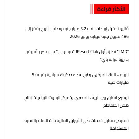
الأكثر قراءة
ڤاليو تحقق إيرادات بنحو 3.2 مليار جنيه وصافي الربح يقفز إلى
486 مليون جنيه بنهاية يونيو 2026
"LMD" تطلق أول Resort Clubلـ"ميسوني" في مصر وأفريقيا
بـ"زويا غزالة باي"
اليوم .. البنك المركزي يطرح عطاء صكوك سيادية بقيمة 5
مليارات جنيه
توقيع اتفاق بين الريف المصري و"مركز البحوث الزراعية"لإنتاج
هجن الطماطم
تخفيض مقابل خدمات طرح الأوراق المالية ذات الصلة بالتنمية
المستدامة