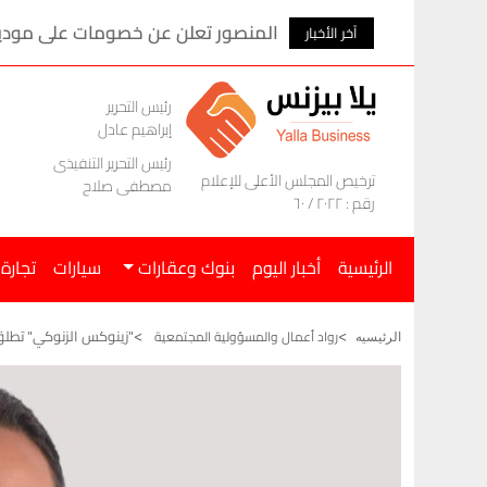
المنصور تعلن عن خصومات على موديلات ام ج
آخر الأخبار
رئيس التحرير
إبراهيم عادل
رئيس التحرير التنفيذى
ترخيص المجلس الأعلى للإعلام
مصطفى صلاح
رقم : ٢٠٢٢ / ٦٠
الرئيسية
أخبار اليوم
بنوك وعقارات
سيارات
تجارة
"زينوكس الزنوكي" تطلق
رواد أعمال والمسؤولية المجتمعية
الرئيسيه