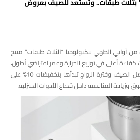
 بثلاث طبقات.. وتستعد للصيف بعروض
ن أواني الطهي بتكنولوجيا “الثلاث طبقات” منتج
فاءة أعلى في توزيع الحرارة وعمر افتراضي أطول،
بالتوازي مع تجهيز عروض موسمية خاصة بفصل الصيف وفترة الزواج تبدأها بتخفيضات 10% على
ق وزيادة المنافسة داخل قطاع الأدوات المنزلية.