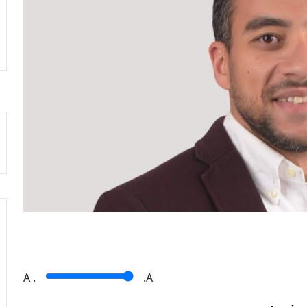
A
.
.A